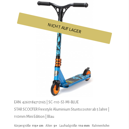
NICHT AUF LAGER
EAN: 4260184713165 | SC-110-SJ-MI-BLUE
STAR SCOOTER Freestyle Aluminium Stuntscooter ab 5 Jahre |
110mm Mini Edition | Blau
Körpergröße:
115+ cm
Alter:
5+
Laufradgröße:
110 mm
Rahmenhöhe: