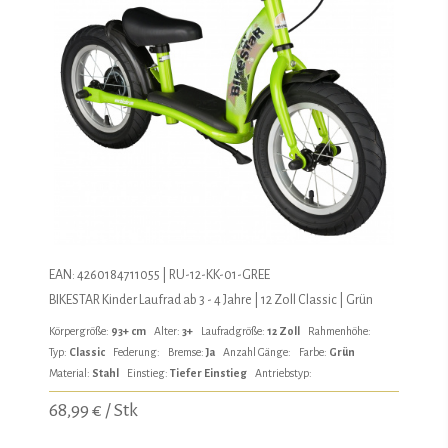
EAN: 4260184711055 | RU-12-KK-01-GREE
BIKESTAR Kinder Laufrad ab 3 - 4 Jahre | 12 Zoll Classic | Grün
Körpergröße:
93+ cm
Alter:
3+
Laufradgröße:
12 Zoll
Rahmenhöhe:
Typ:
Classic
Federung:
Bremse:
Ja
Anzahl Gänge:
Farbe:
Grün
Material:
Stahl
Einstieg:
Tiefer Einstieg
Antriebstyp:
68,99 € / Stk