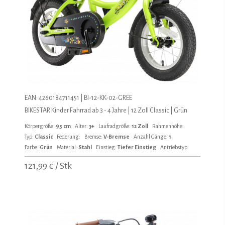
EAN: 4260184711451 | BI-12-KK-02-GREE
BIKESTAR Kinder Fahrrad ab 3 - 4 Jahre | 12 Zoll Classic | Grün
Körpergröße:
95 cm
Alter:
3+
Laufradgröße:
12 Zoll
Rahmenhöhe:
Typ:
Classic
Federung:
Bremse:
V-Bremse
Anzahl Gänge:
1
Farbe:
Grün
Material:
Stahl
Einstieg:
Tiefer Einstieg
Antriebstyp:
121,99 € / Stk