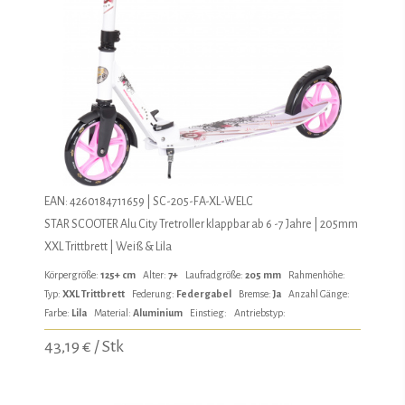
EAN: 4260184711659 | SC-205-FA-XL-WELC
STAR SCOOTER Alu City Tretroller klappbar ab 6 -7 Jahre | 205mm
XXL Trittbrett | Weiß & Lila
Körpergröße:
125+ cm
Alter:
7+
Laufradgröße:
205 mm
Rahmenhöhe:
Typ:
XXL Trittbrett
Federung:
Federgabel
Bremse:
Ja
Anzahl Gänge:
Farbe:
Lila
Material:
Aluminium
Einstieg:
Antriebstyp:
43,19 € / Stk