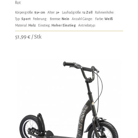
Rot
Körpergröße:
93+ cm
Alter:
3+
Laufradgröße:
12 Zoll
Rahmenhöhe:
Typ:
Sport
Federung:
Bremse:
Nein
Anzahl Gänge:
Farbe:
Weiß
Material:
Holz
Einstieg:
Hoher Einstieg
Antriebstyp:
51,99 € / Stk