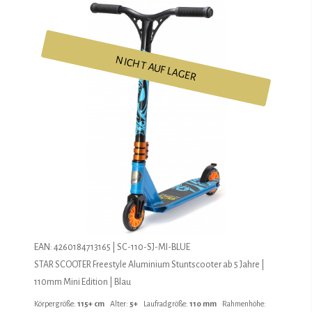
NICHT AUF LAGER
EAN: 4260184713165 | SC-110-SJ-MI-BLUE
STAR SCOOTER Freestyle Aluminium Stuntscooter ab 5 Jahre |
110mm Mini Edition | Blau
Körpergröße:
115+ cm
Alter:
5+
Laufradgröße:
110 mm
Rahmenhöhe: