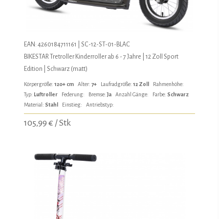
EAN: 4260184711161 | SC-12-ST-01-BLAC
BIKESTAR Tretroller Kinderroller ab 6 - 7 Jahre | 12 Zoll Sport
Edition | Schwarz (matt)
Körpergröße:
120+ cm
Alter:
7+
Laufradgröße:
12 Zoll
Rahmenhöhe:
Typ:
Luftroller
Federung:
Bremse:
Ja
Anzahl Gänge:
Farbe:
Schwarz
Material:
Stahl
Einstieg:
Antriebstyp:
105,99 € / Stk