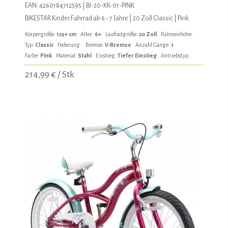
EAN: 4260184712595 | BI-20-KK-01-PINK
BIKESTAR Kinder Fahrrad ab 6 - 7 Jahre | 20 Zoll Classic | Pink
Körpergröße:
125+ cm
Alter:
6+
Laufradgröße:
20 Zoll
Rahmenhöhe:
Typ:
Classic
Federung:
Bremse:
V-Bremse
Anzahl Gänge:
1
Farbe:
Pink
Material:
Stahl
Einstieg:
Tiefer Einstieg
Antriebstyp:
214,99 € / Stk