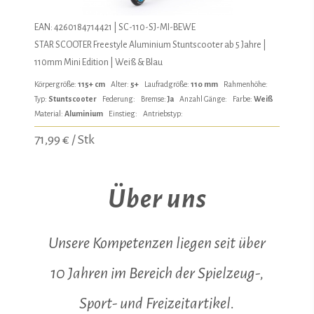
EAN: 4260184714421 | SC-110-SJ-MI-BEWE
STAR SCOOTER Freestyle Aluminium Stuntscooter ab 5 Jahre |
110mm Mini Edition | Weiß & Blau
Körpergröße:
115+ cm
Alter:
5+
Laufradgröße:
110 mm
Rahmenhöhe:
Typ:
Stuntscooter
Federung:
Bremse:
Ja
Anzahl Gänge:
Farbe:
Weiß
Material:
Aluminium
Einstieg:
Antriebstyp:
71,99 € / Stk
Über uns
Unsere Kompetenzen liegen seit über
10 Jahren im Bereich der Spielzeug-,
Sport- und Freizeitartikel.