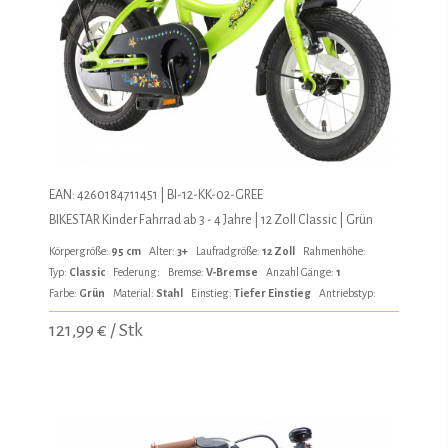
EAN: 4260184711451 | BI-12-KK-02-GREE
BIKESTAR Kinder Fahrrad ab 3 - 4 Jahre | 12 Zoll Classic | Grün
Körpergröße:
95 cm
Alter:
3+
Laufradgröße:
12 Zoll
Rahmenhöhe:
Typ:
Classic
Federung:
Bremse:
V-Bremse
Anzahl Gänge:
1
Farbe:
Grün
Material:
Stahl
Einstieg:
Tiefer Einstieg
Antriebstyp:
121,99 € / Stk