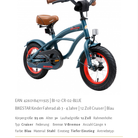
EAN: 4260184711925 | BI-12-CR-02-BLUE
BIKESTAR Kinder Fahrrad ab 3 - 4 Jahre | 12 Zoll Cruiser | Blau
Körpergröße:
95 cm
Alter:
3+
Laufradgröße:
12 Zoll
Rahmenhöhe:
Typ:
Cruiser
Federung:
Bremse:
V-Bremse
Anzahl Gänge:
1
Farbe:
Blau
Material:
Stahl
Einstieg:
Tiefer Einstieg
Antriebstyp: