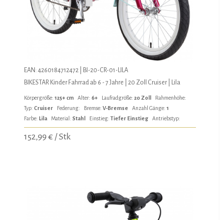
EAN: 4260184712472 | BI-20-CR-01-LILA
BIKESTAR Kinder Fahrrad ab 6 - 7 Jahre | 20 Zoll Cruiser | Lila
Körpergröße:
125+ cm
Alter:
6+
Laufradgröße:
20 Zoll
Rahmenhöhe:
Typ:
Cruiser
Federung:
Bremse:
V-Bremse
Anzahl Gänge:
1
Farbe:
Lila
Material:
Stahl
Einstieg:
Tiefer Einstieg
Antriebstyp:
152,99 € / Stk