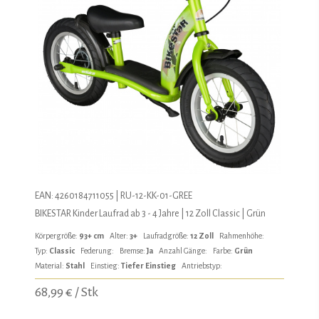
EAN: 4260184711055 | RU-12-KK-01-GREE
BIKESTAR Kinder Laufrad ab 3 - 4 Jahre | 12 Zoll Classic | Grün
Körpergröße:
93+ cm
Alter:
3+
Laufradgröße:
12 Zoll
Rahmenhöhe:
Typ:
Classic
Federung:
Bremse:
Ja
Anzahl Gänge:
Farbe:
Grün
Material:
Stahl
Einstieg:
Tiefer Einstieg
Antriebstyp:
68,99 € / Stk