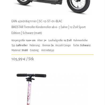
EAN: 4260184711161 | SC-12-ST-01-BLAC
BIKESTAR Tretroller Kinderroller ab 6 - 7 Jahre | 12 Zoll Sport
Edition | Schwarz (matt)
Körpergröße:
120+ cm
Alter:
7+
Laufradgröße:
12 Zoll
Rahmenhöhe:
Typ:
Luftroller
Federung:
Bremse:
Ja
Anzahl Gänge:
Farbe:
Schwarz
Material:
Stahl
Einstieg:
Antriebstyp:
105,99 € / Stk