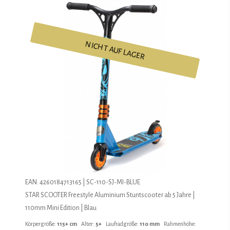
NICHT AUF LAGER
EAN: 4260184713165 | SC-110-SJ-MI-BLUE
STAR SCOOTER Freestyle Aluminium Stuntscooter ab 5 Jahre |
110mm Mini Edition | Blau
Körpergröße:
115+ cm
Alter:
5+
Laufradgröße:
110 mm
Rahmenhöhe: