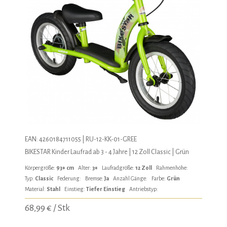
EAN: 4260184711055 | RU-12-KK-01-GREE
BIKESTAR Kinder Laufrad ab 3 - 4 Jahre | 12 Zoll Classic | Grün
Körpergröße:
93+ cm
Alter:
3+
Laufradgröße:
12 Zoll
Rahmenhöhe:
Typ:
Classic
Federung:
Bremse:
Ja
Anzahl Gänge:
Farbe:
Grün
Material:
Stahl
Einstieg:
Tiefer Einstieg
Antriebstyp:
68,99 € / Stk