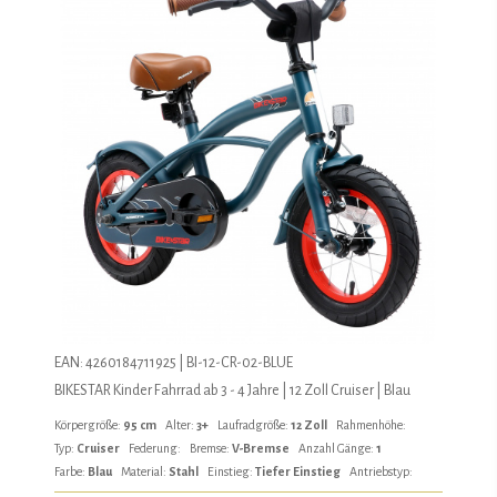
EAN: 4260184711925 | BI-12-CR-02-BLUE
BIKESTAR Kinder Fahrrad ab 3 - 4 Jahre | 12 Zoll Cruiser | Blau
Körpergröße:
95 cm
Alter:
3+
Laufradgröße:
12 Zoll
Rahmenhöhe:
Typ:
Cruiser
Federung:
Bremse:
V-Bremse
Anzahl Gänge:
1
Farbe:
Blau
Material:
Stahl
Einstieg:
Tiefer Einstieg
Antriebstyp: