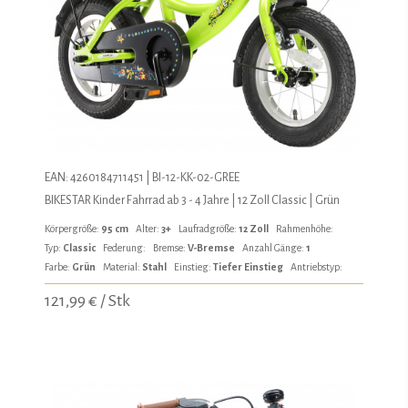
EAN: 4260184711451 | BI-12-KK-02-GREE
BIKESTAR Kinder Fahrrad ab 3 - 4 Jahre | 12 Zoll Classic | Grün
Körpergröße:
95 cm
Alter:
3+
Laufradgröße:
12 Zoll
Rahmenhöhe:
Typ:
Classic
Federung:
Bremse:
V-Bremse
Anzahl Gänge:
1
Farbe:
Grün
Material:
Stahl
Einstieg:
Tiefer Einstieg
Antriebstyp:
121,99 € / Stk