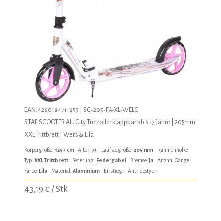
EAN: 4260184711659 | SC-205-FA-XL-WELC
STAR SCOOTER Alu City Tretroller klappbar ab 6 -7 Jahre | 205mm
XXL Trittbrett | Weiß & Lila
Körpergröße:
125+ cm
Alter:
7+
Laufradgröße:
205 mm
Rahmenhöhe:
Typ:
XXL Trittbrett
Federung:
Federgabel
Bremse:
Ja
Anzahl Gänge:
Farbe:
Lila
Material:
Aluminium
Einstieg:
Antriebstyp:
43,19 € / Stk