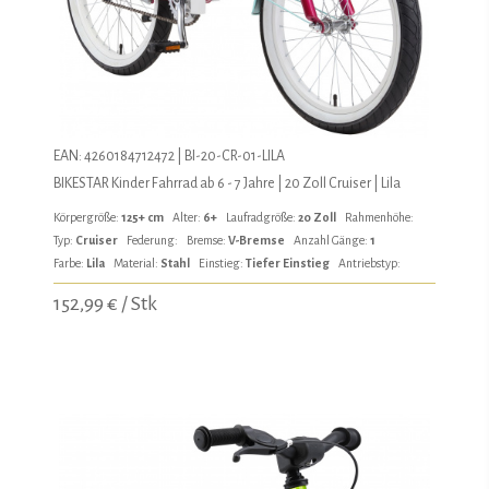
EAN: 4260184712472 | BI-20-CR-01-LILA
BIKESTAR Kinder Fahrrad ab 6 - 7 Jahre | 20 Zoll Cruiser | Lila
Körpergröße:
125+ cm
Alter:
6+
Laufradgröße:
20 Zoll
Rahmenhöhe:
Typ:
Cruiser
Federung:
Bremse:
V-Bremse
Anzahl Gänge:
1
Farbe:
Lila
Material:
Stahl
Einstieg:
Tiefer Einstieg
Antriebstyp:
152,99 € / Stk