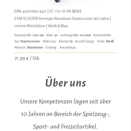
EAN: 4260184714421 | SC-110-SJ-MI-BEWE
STAR SCOOTER Freestyle Aluminium Stuntscooter ab 5 Jahre |
110mm Mini Edition | Weiß & Blau
Körpergröße:
115+ cm
Alter:
5+
Laufradgröße:
110 mm
Rahmenhöhe:
Typ:
Stuntscooter
Federung:
Bremse:
Ja
Anzahl Gänge:
Farbe:
Weiß
Material:
Aluminium
Einstieg:
Antriebstyp:
71,99 € / Stk
Über uns
Unsere Kompetenzen liegen seit über
10 Jahren im Bereich der Spielzeug-,
Sport- und Freizeitartikel.