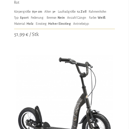
Rot
Körpergröße:
93+ cm
Alter:
3+
Laufradgröße:
12 Zoll
Rahmenhöhe:
Typ:
Sport
Federung:
Bremse:
Nein
Anzahl Gänge:
Farbe:
Weiß
Material:
Holz
Einstieg:
Hoher Einstieg
Antriebstyp:
51,99 € / Stk