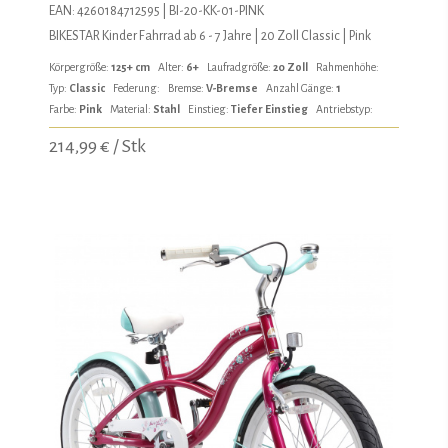
EAN: 4260184712595 | BI-20-KK-01-PINK
BIKESTAR Kinder Fahrrad ab 6 - 7 Jahre | 20 Zoll Classic | Pink
Körpergröße:
125+ cm
Alter:
6+
Laufradgröße:
20 Zoll
Rahmenhöhe:
Typ:
Classic
Federung:
Bremse:
V-Bremse
Anzahl Gänge:
1
Farbe:
Pink
Material:
Stahl
Einstieg:
Tiefer Einstieg
Antriebstyp:
214,99 € / Stk