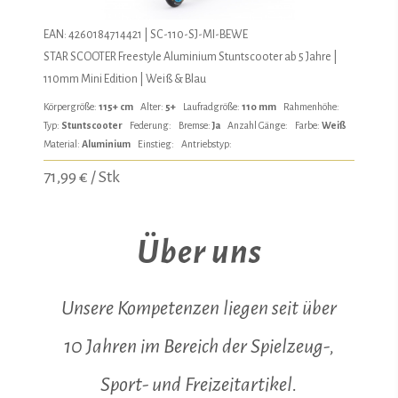
EAN: 4260184714421 | SC-110-SJ-MI-BEWE
STAR SCOOTER Freestyle Aluminium Stuntscooter ab 5 Jahre |
110mm Mini Edition | Weiß & Blau
Körpergröße:
115+ cm
Alter:
5+
Laufradgröße:
110 mm
Rahmenhöhe:
Typ:
Stuntscooter
Federung:
Bremse:
Ja
Anzahl Gänge:
Farbe:
Weiß
Material:
Aluminium
Einstieg:
Antriebstyp:
71,99 € / Stk
Über uns
Unsere Kompetenzen liegen seit über
10 Jahren im Bereich der Spielzeug-,
Sport- und Freizeitartikel.