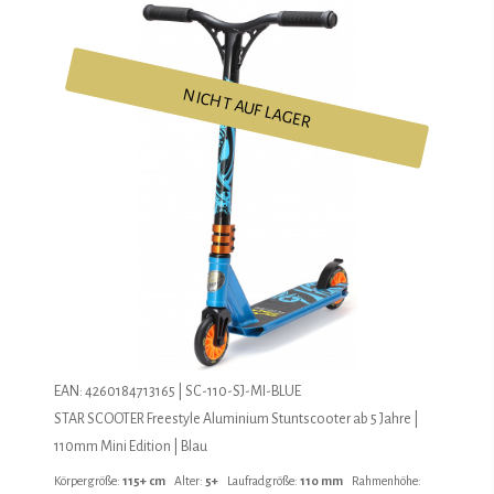
NICHT AUF LAGER
EAN: 4260184713165 | SC-110-SJ-MI-BLUE
STAR SCOOTER Freestyle Aluminium Stuntscooter ab 5 Jahre |
110mm Mini Edition | Blau
Körpergröße:
115+ cm
Alter:
5+
Laufradgröße:
110 mm
Rahmenhöhe: