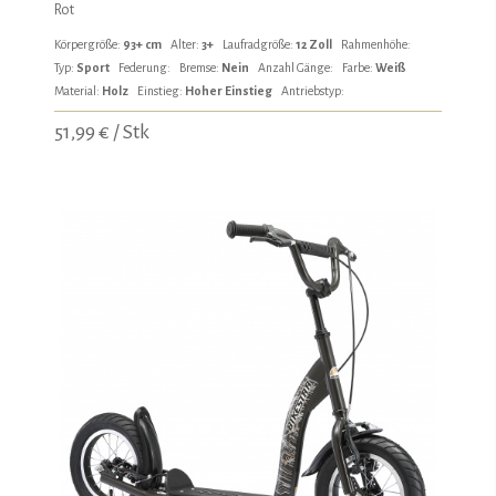
Rot
Körpergröße:
93+ cm
Alter:
3+
Laufradgröße:
12 Zoll
Rahmenhöhe:
Typ:
Sport
Federung:
Bremse:
Nein
Anzahl Gänge:
Farbe:
Weiß
Material:
Holz
Einstieg:
Hoher Einstieg
Antriebstyp:
51,99 € / Stk