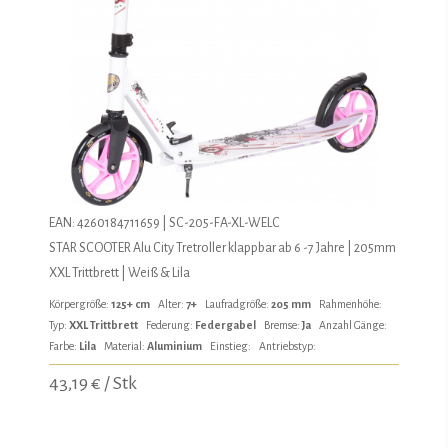
EAN: 4260184711659 | SC-205-FA-XL-WELC
STAR SCOOTER Alu City Tretroller klappbar ab 6 -7 Jahre | 205mm
XXL Trittbrett | Weiß & Lila
Körpergröße:
125+ cm
Alter:
7+
Laufradgröße:
205 mm
Rahmenhöhe:
Typ:
XXL Trittbrett
Federung:
Federgabel
Bremse:
Ja
Anzahl Gänge:
Farbe:
Lila
Material:
Aluminium
Einstieg:
Antriebstyp:
43,19 € / Stk