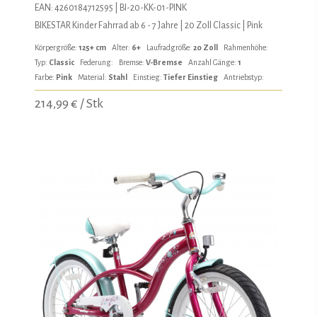
EAN: 4260184712595 | BI-20-KK-01-PINK
BIKESTAR Kinder Fahrrad ab 6 - 7 Jahre | 20 Zoll Classic | Pink
Körpergröße:
125+ cm
Alter:
6+
Laufradgröße:
20 Zoll
Rahmenhöhe:
Typ:
Classic
Federung:
Bremse:
V-Bremse
Anzahl Gänge:
1
Farbe:
Pink
Material:
Stahl
Einstieg:
Tiefer Einstieg
Antriebstyp:
214,99 € / Stk