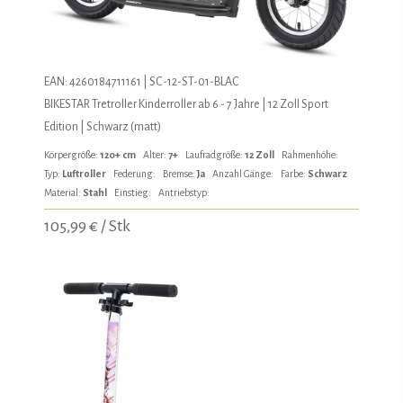
EAN: 4260184711161 | SC-12-ST-01-BLAC
BIKESTAR Tretroller Kinderroller ab 6 - 7 Jahre | 12 Zoll Sport
Edition | Schwarz (matt)
Körpergröße:
120+ cm
Alter:
7+
Laufradgröße:
12 Zoll
Rahmenhöhe:
Typ:
Luftroller
Federung:
Bremse:
Ja
Anzahl Gänge:
Farbe:
Schwarz
Material:
Stahl
Einstieg:
Antriebstyp:
105,99 € / Stk