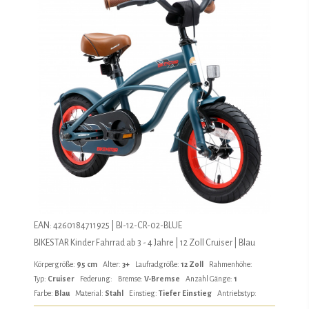
EAN: 4260184711925 | BI-12-CR-02-BLUE
BIKESTAR Kinder Fahrrad ab 3 - 4 Jahre | 12 Zoll Cruiser | Blau
Körpergröße:
95 cm
Alter:
3+
Laufradgröße:
12 Zoll
Rahmenhöhe:
Typ:
Cruiser
Federung:
Bremse:
V-Bremse
Anzahl Gänge:
1
Farbe:
Blau
Material:
Stahl
Einstieg:
Tiefer Einstieg
Antriebstyp: