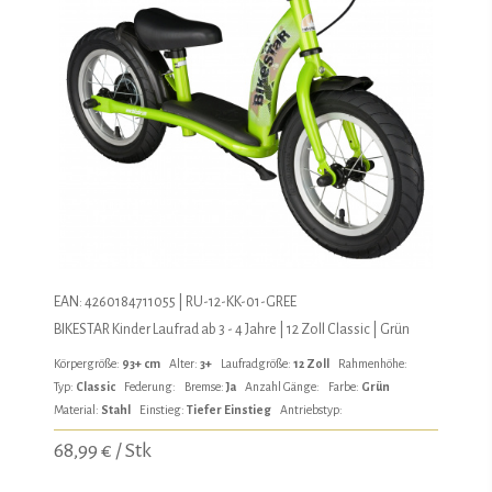
EAN: 4260184711055 | RU-12-KK-01-GREE
BIKESTAR Kinder Laufrad ab 3 - 4 Jahre | 12 Zoll Classic | Grün
Körpergröße:
93+ cm
Alter:
3+
Laufradgröße:
12 Zoll
Rahmenhöhe:
Typ:
Classic
Federung:
Bremse:
Ja
Anzahl Gänge:
Farbe:
Grün
Material:
Stahl
Einstieg:
Tiefer Einstieg
Antriebstyp:
68,99 € / Stk