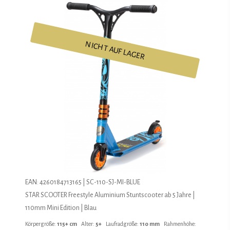
NICHT AUF LAGER
EAN: 4260184713165 | SC-110-SJ-MI-BLUE
STAR SCOOTER Freestyle Aluminium Stuntscooter ab 5 Jahre |
110mm Mini Edition | Blau
Körpergröße:
115+ cm
Alter:
5+
Laufradgröße:
110 mm
Rahmenhöhe: