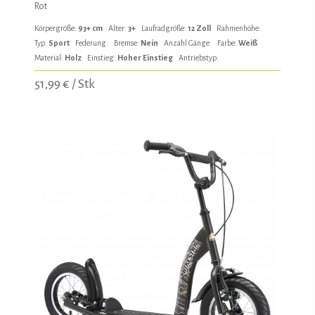
Rot
Körpergröße:
93+ cm
Alter:
3+
Laufradgröße:
12 Zoll
Rahmenhöhe:
Typ:
Sport
Federung:
Bremse:
Nein
Anzahl Gänge:
Farbe:
Weiß
Material:
Holz
Einstieg:
Hoher Einstieg
Antriebstyp:
51,99 € / Stk