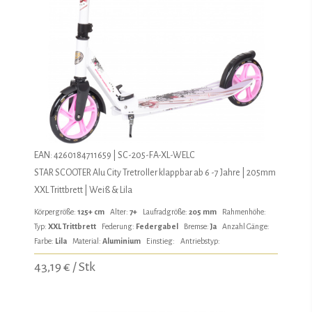
EAN: 4260184711659 | SC-205-FA-XL-WELC
STAR SCOOTER Alu City Tretroller klappbar ab 6 -7 Jahre | 205mm
XXL Trittbrett | Weiß & Lila
Körpergröße:
125+ cm
Alter:
7+
Laufradgröße:
205 mm
Rahmenhöhe:
Typ:
XXL Trittbrett
Federung:
Federgabel
Bremse:
Ja
Anzahl Gänge:
Farbe:
Lila
Material:
Aluminium
Einstieg:
Antriebstyp:
43,19 € / Stk