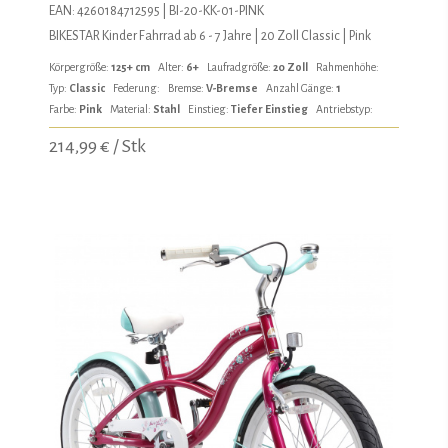
EAN: 4260184712595 | BI-20-KK-01-PINK
BIKESTAR Kinder Fahrrad ab 6 - 7 Jahre | 20 Zoll Classic | Pink
Körpergröße:
125+ cm
Alter:
6+
Laufradgröße:
20 Zoll
Rahmenhöhe:
Typ:
Classic
Federung:
Bremse:
V-Bremse
Anzahl Gänge:
1
Farbe:
Pink
Material:
Stahl
Einstieg:
Tiefer Einstieg
Antriebstyp:
214,99 € / Stk