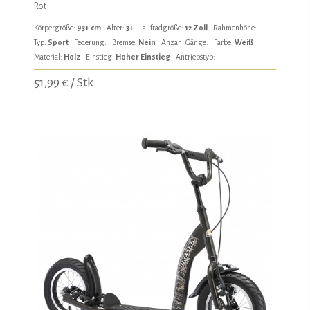
Rot
Körpergröße:
93+ cm
Alter:
3+
Laufradgröße:
12 Zoll
Rahmenhöhe:
Typ:
Sport
Federung:
Bremse:
Nein
Anzahl Gänge:
Farbe:
Weiß
Material:
Holz
Einstieg:
Hoher Einstieg
Antriebstyp:
51,99 € / Stk