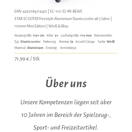
EAN: 4260184714421 | SC-110-SJ-MI-BEWE
STAR SCOOTER Freestyle Aluminium Stuntscooter ab 5 Jahre |
110mm Mini Edition | Weiß & Blau
Körpergröße:
115+ cm
Alter:
5+
Laufradgröße:
110 mm
Rahmenhöhe:
Typ:
Stuntscooter
Federung:
Bremse:
Ja
Anzahl Gänge:
Farbe:
Weiß
Material:
Aluminium
Einstieg:
Antriebstyp:
71,99 € / Stk
Über uns
Unsere Kompetenzen liegen seit über
10 Jahren im Bereich der Spielzeug-,
Sport- und Freizeitartikel.