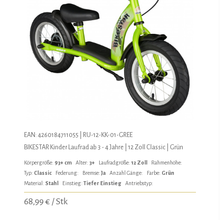
EAN: 4260184711055 | RU-12-KK-01-GREE
BIKESTAR Kinder Laufrad ab 3 - 4 Jahre | 12 Zoll Classic | Grün
Körpergröße:
93+ cm
Alter:
3+
Laufradgröße:
12 Zoll
Rahmenhöhe:
Typ:
Classic
Federung:
Bremse:
Ja
Anzahl Gänge:
Farbe:
Grün
Material:
Stahl
Einstieg:
Tiefer Einstieg
Antriebstyp:
68,99 € / Stk