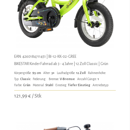
EAN: 4260184711451 | BI-12-KK-02-GREE
BIKESTAR Kinder Fahrrad ab 3 - 4 Jahre | 12 Zoll Classic | Grün
Körpergröße:
95 cm
Alter:
3+
Laufradgröße:
12 Zoll
Rahmenhöhe:
Typ:
Classic
Federung:
Bremse:
V-Bremse
Anzahl Gänge:
1
Farbe:
Grün
Material:
Stahl
Einstieg:
Tiefer Einstieg
Antriebstyp:
121,99 € / Stk