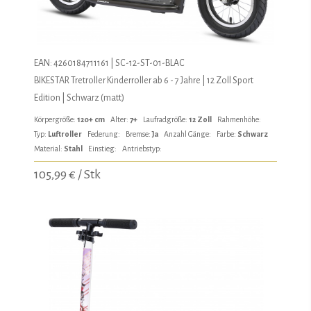
EAN: 4260184711161 | SC-12-ST-01-BLAC
BIKESTAR Tretroller Kinderroller ab 6 - 7 Jahre | 12 Zoll Sport
Edition | Schwarz (matt)
Körpergröße:
120+ cm
Alter:
7+
Laufradgröße:
12 Zoll
Rahmenhöhe:
Typ:
Luftroller
Federung:
Bremse:
Ja
Anzahl Gänge:
Farbe:
Schwarz
Material:
Stahl
Einstieg:
Antriebstyp:
105,99 € / Stk