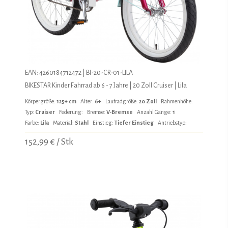
EAN: 4260184712472 | BI-20-CR-01-LILA
BIKESTAR Kinder Fahrrad ab 6 - 7 Jahre | 20 Zoll Cruiser | Lila
Körpergröße:
125+ cm
Alter:
6+
Laufradgröße:
20 Zoll
Rahmenhöhe:
Typ:
Cruiser
Federung:
Bremse:
V-Bremse
Anzahl Gänge:
1
Farbe:
Lila
Material:
Stahl
Einstieg:
Tiefer Einstieg
Antriebstyp:
152,99 € / Stk