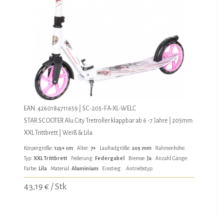
EAN: 4260184711659 | SC-205-FA-XL-WELC
STAR SCOOTER Alu City Tretroller klappbar ab 6 -7 Jahre | 205mm
XXL Trittbrett | Weiß & Lila
Körpergröße:
125+ cm
Alter:
7+
Laufradgröße:
205 mm
Rahmenhöhe:
Typ:
XXL Trittbrett
Federung:
Federgabel
Bremse:
Ja
Anzahl Gänge:
Farbe:
Lila
Material:
Aluminium
Einstieg:
Antriebstyp:
43,19 € / Stk