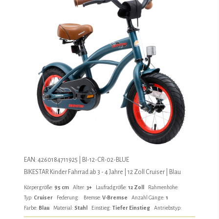
EAN: 4260184711925 | BI-12-CR-02-BLUE
BIKESTAR Kinder Fahrrad ab 3 - 4 Jahre | 12 Zoll Cruiser | Blau
Körpergröße:
95 cm
Alter:
3+
Laufradgröße:
12 Zoll
Rahmenhöhe:
Typ:
Cruiser
Federung:
Bremse:
V-Bremse
Anzahl Gänge:
1
Farbe:
Blau
Material:
Stahl
Einstieg:
Tiefer Einstieg
Antriebstyp: