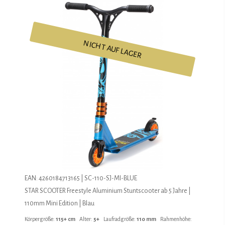
NICHT AUF LAGER
EAN: 4260184713165 | SC-110-SJ-MI-BLUE
STAR SCOOTER Freestyle Aluminium Stuntscooter ab 5 Jahre |
110mm Mini Edition | Blau
Körpergröße:
115+ cm
Alter:
5+
Laufradgröße:
110 mm
Rahmenhöhe: