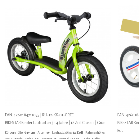
EAN: 4260184711055 | RU-12-KK-01-GREE
EAN: 426018
BIKESTAR Kinder Laufrad ab 3 - 4 Jahre | 12 Zoll Classic | Grün
BIKESTAR Kind
Rot
Körpergröße:
93+ cm
Alter:
3+
Laufradgröße:
12 Zoll
Rahmenhöhe:
Typ:
Classic
Federung:
Bremse:
Ja
Anzahl Gänge:
Farbe:
Grün