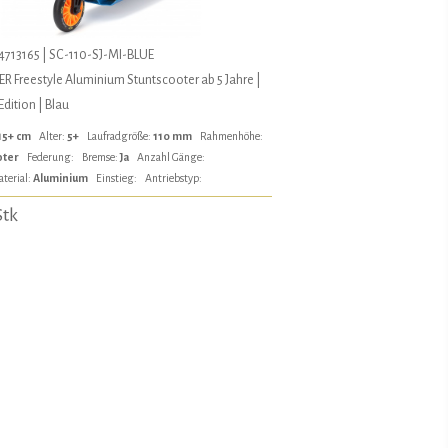
4713165 | SC-110-SJ-MI-BLUE
 Freestyle Aluminium Stuntscooter ab 5 Jahre |
dition | Blau
15+ cm
Alter:
5+
Laufradgröße:
110 mm
Rahmenhöhe:
oter
Federung:
Bremse:
Ja
Anzahl Gänge:
terial:
Aluminium
Einstieg:
Antriebstyp:
Stk