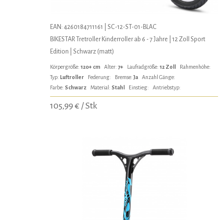
EAN: 4260184711161 | SC-12-ST-01-BLAC
BIKESTAR Tretroller Kinderroller ab 6 - 7 Jahre | 12 Zoll Sport
Edition | Schwarz (matt)
Körpergröße:
120+ cm
Alter:
7+
Laufradgröße:
12 Zoll
Rahmenhöhe:
Typ:
Luftroller
Federung:
Bremse:
Ja
Anzahl Gänge:
Farbe:
Schwarz
Material:
Stahl
Einstieg:
Antriebstyp:
105,99 € / Stk