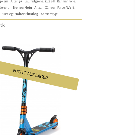
3+ cm
Alter:
3+
Laufradgröße:
12 Zoll
Rahmenhöhe:
derung:
Bremse:
Nein
Anzahl Gänge:
Farbe:
Weiß
Einstieg:
Hoher Einstieg
Antriebstyp:
Stk
NICHT AUF LAGER