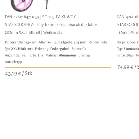
EAN: 4260184711659 | SC-205-FA-XL-WELC
EAN: 426018
STAR SCOOTER Alu City Tretroller klappbar ab 6 -7 Jahre |
STAR SCOOTER
205mm XXL Trittbrett | Weiß & Lila
110mm Mini E
Körpergröße:
125+ cm
Alter:
7+
Laufradgröße:
205 mm
Rahmenhöhe:
Körpergröße:
1
Typ:
XXL Trittbrett
Federung:
Federgabel
Bremse:
Ja
Typ:
Stuntsco
Anzahl Gänge:
Farbe:
Lila
Material:
Aluminium
Einstieg:
Farbe:
Blau
Ma
Antriebstyp:
73,99 € / 
43,19 € / Stk