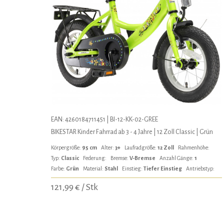
EAN: 4260184711451 | BI-12-KK-02-GREE
BIKESTAR Kinder Fahrrad ab 3 - 4 Jahre | 12 Zoll Classic | Grün
Körpergröße:
95 cm
Alter:
3+
Laufradgröße:
12 Zoll
Rahmenhöhe:
Typ:
Classic
Federung:
Bremse:
V-Bremse
Anzahl Gänge:
1
Farbe:
Grün
Material:
Stahl
Einstieg:
Tiefer Einstieg
Antriebstyp:
121,99 € / Stk