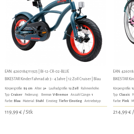
EAN: 4260184711925 | BI-12-CR-02-BLUE
EAN: 4260184
BIKESTAR Kinder Fahrrad ab 3 - 4 Jahre | 12 Zoll Cruiser | Blau
BIKESTAR Kind
Körpergröße:
95 cm
Alter:
3+
Laufradgröße:
12 Zoll
Rahmenhöhe:
Körpergröße:
1
Typ:
Cruiser
Federung:
Bremse:
V-Bremse
Anzahl Gänge:
1
Typ:
Classic
F
Farbe:
Blau
Material:
Stahl
Einstieg:
Tiefer Einstieg
Antriebstyp:
Farbe:
Pink
M
119,99 € / Stk
214,99 € /