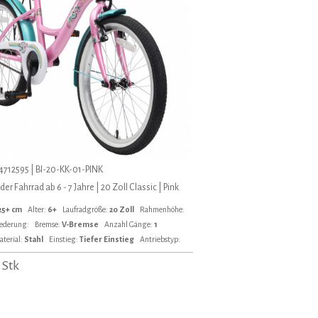
712595 | BI-20-KK-01-PINK
er Fahrrad ab 6 - 7 Jahre | 20 Zoll Classic | Pink
25+ cm
Alter:
6+
Laufradgröße:
20 Zoll
Rahmenhöhe:
ederung:
Bremse:
V-Bremse
Anzahl Gänge:
1
aterial:
Stahl
Einstieg:
Tiefer Einstieg
Antriebstyp:
 Stk