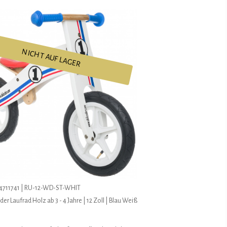
NICHT AUF LAGER
4711741 | RU-12-WD-ST-WHIT
er Laufrad Holz ab 3 - 4 Jahre | 12 Zoll | Blau Weiß