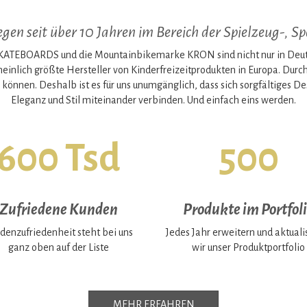
en seit über 10 Jahren im Bereich der Spielzeug-, Spo
EBOARDS und die Mountainbikemarke KRON sind nicht nur in Deutsch
heinlich größte Hersteller von Kinderfreizeitprodukten in Europa. Dur
 können. Deshalb ist es für uns unumgänglich, dass sich sorgfältiges 
Eleganz und Stil miteinander verbinden. Und einfach eins werden.
600 Tsd
500
Zufriedene Kunden
Produkte im Portfol
denzufriedenheit steht bei uns
Jedes Jahr erweitern und aktuali
ganz oben auf der Liste
wir unser Produktportfolio
MEHR ERFAHREN