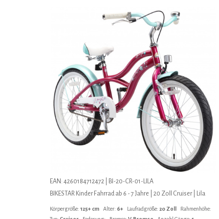
EAN: 4260184712472 | BI-20-CR-01-LILA
BIKESTAR Kinder Fahrrad ab 6 - 7 Jahre | 20 Zoll Cruiser | Lila
Körpergröße:
125+ cm
Alter:
6+
Laufradgröße:
20 Zoll
Rahmenhöhe:
Typ:
Cruiser
Federung:
Bremse:
V-Bremse
Anzahl Gänge:
1