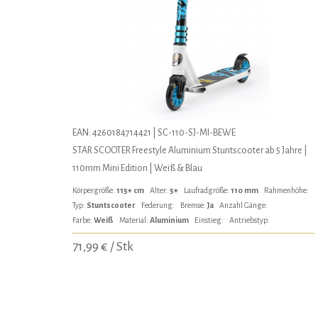
EAN: 4260184714421 | SC-110-SJ-MI-BEWE
STAR SCOOTER Freestyle Aluminium Stuntscooter ab 5 Jahre |
110mm Mini Edition | Weiß & Blau
Körpergröße:
115+ cm
Alter:
5+
Laufradgröße:
110 mm
Rahmenhöhe:
Typ:
Stuntscooter
Federung:
Bremse:
Ja
Anzahl Gänge:
Farbe:
Weiß
Material:
Aluminium
Einstieg:
Antriebstyp:
71,99 € / Stk