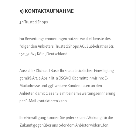
5) KONTAKTAUFNAHME
5.1
Trusted Shops
Für Bewertungserinnerungen nutzen wir die Dienste des
folgenden Anbieters: Trusted Shops AG, Subbelrather Str.
15c, 50823 Köln, Deutschland
Ausschließlich auf Basis Ihrer ausdrücklichen Einwilligung
gemäß Art. 6 Abs. 1 lit. a DSGVO übermitteln wir Ihre E-
Mailadresse und ggf. weitere Kundendaten an den
Anbieter, damit dieser Sie mit einer Bewertungserinnerung
per E-Mail kontaktieren kann.
Ihre Einwilligung können Sie jederzeit mit Wirkung für die
Zukunft gegenüber uns oder dem Anbieter widerrufen.