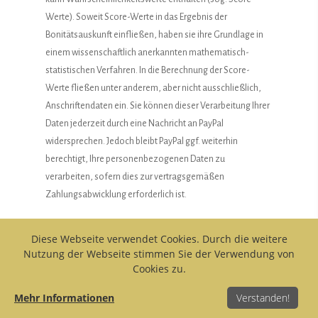
Werte). Soweit Score-Werte in das Ergebnis der
Bonitätsauskunft einfließen, haben sie ihre Grundlage in
einem wissenschaftlich anerkannten mathematisch-
statistischen Verfahren. In die Berechnung der Score-
Werte fließen unter anderem, aber nicht ausschließlich,
Anschriftendaten ein. Sie können dieser Verarbeitung Ihrer
Daten jederzeit durch eine Nachricht an PayPal
widersprechen. Jedoch bleibt PayPal ggf. weiterhin
berechtigt, Ihre personenbezogenen Daten zu
verarbeiten, sofern dies zur vertragsgemäßen
Zahlungsabwicklung erforderlich ist.
Bei Verfügbarkeit und Auswahl der PayPal-Zahlungsart
Diese Webseite verwendet Cookies. Durch die weitere
„Rechnungskauf“ werden Ihre Zahlungsdaten zur
Nutzung der Webseite stimmen Sie der Verwendung von
Cookies zu.
Vorbereitung der Zahlung zunächst an PayPal übermittelt,
woraufhin PayPal diese zur Durchführung der Zahlung an
Mehr Informationen
Verstanden!
die Ratepay GmbH, Franklinstraße 28-29, 10587 Berlin