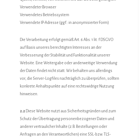
Verwendeter Browser
Verwendetes Betriebssystem
Verwendete IP-Adresse (ggf.: in anonymisierter Form)
Die Verarbeitung erfolgt gemäß Art. 6 Abs. 1 lit. f DSGVO
auf Basis unseres berechtigten Interesses an der
Verbesserung der Stabilität und Funktionalität unserer
Website. Eine Weitergabe oder anderweitige Verwendung
der Daten findet nicht statt. Wir behalten uns allerdings
vor, die Server-Logfiles nachträglich zu überprüfen, sollten
konkrete Anhaltspunkte auf eine rechtswidrige Nutzung
hinweisen.
2.2
Diese Website nutzt aus Sicherheitsgründen und zum
Schutz der Übertragung personenbezogener Daten und
anderer vertraulicher Inhalte (z.B. Bestellungen oder
Anfragen an den Verantwortlichen) eine SSL-bzw. TLS-