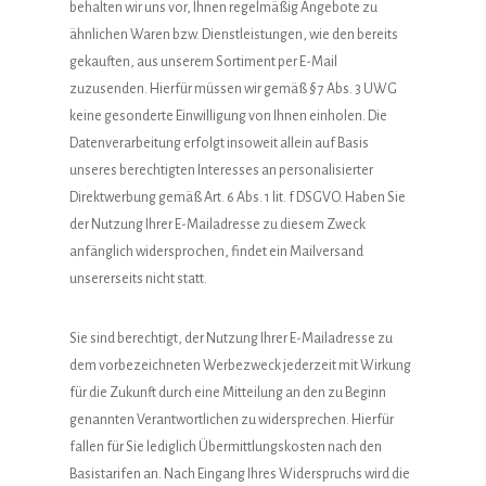
behalten wir uns vor, Ihnen regelmäßig Angebote zu
ähnlichen Waren bzw. Dienstleistungen, wie den bereits
gekauften, aus unserem Sortiment per E-Mail
zuzusenden. Hierfür müssen wir gemäß § 7 Abs. 3 UWG
keine gesonderte Einwilligung von Ihnen einholen. Die
Datenverarbeitung erfolgt insoweit allein auf Basis
unseres berechtigten Interesses an personalisierter
Direktwerbung gemäß Art. 6 Abs. 1 lit. f DSGVO. Haben Sie
der Nutzung Ihrer E-Mailadresse zu diesem Zweck
anfänglich widersprochen, findet ein Mailversand
unsererseits nicht statt.
Sie sind berechtigt, der Nutzung Ihrer E-Mailadresse zu
dem vorbezeichneten Werbezweck jederzeit mit Wirkung
für die Zukunft durch eine Mitteilung an den zu Beginn
genannten Verantwortlichen zu widersprechen. Hierfür
fallen für Sie lediglich Übermittlungskosten nach den
Basistarifen an. Nach Eingang Ihres Widerspruchs wird die