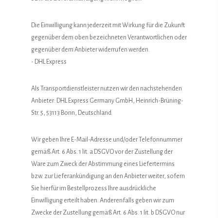
Die Einwilligung kann jederzeit mit Wirkung für die Zukunft
gegenüber dem oben bezeichneten Verantwortlichen oder
gegenüber dem Anbieter widerrufen werden.
- DHL Express
Als Transportdienstleister nutzen wir den nachstehenden
Anbieter: DHL Express Germany GmbH, Heinrich-Brüning-
Str. 5, 53113 Bonn, Deutschland
Wir geben Ihre E-Mail-Adresse und/oder Telefonnummer
gemäß Art. 6 Abs. 1 lit. a DSGVO vor der Zustellung der
Ware zum Zweck der Abstimmung eines Liefertermins
bzw. zur Lieferankündigung an den Anbieter weiter, sofern
Sie hierfür im Bestellprozess Ihre ausdrückliche
Einwilligung erteilt haben. Anderenfalls geben wir zum
Zwecke der Zustellung gemäß Art. 6 Abs. 1 lit. b DSGVO nur