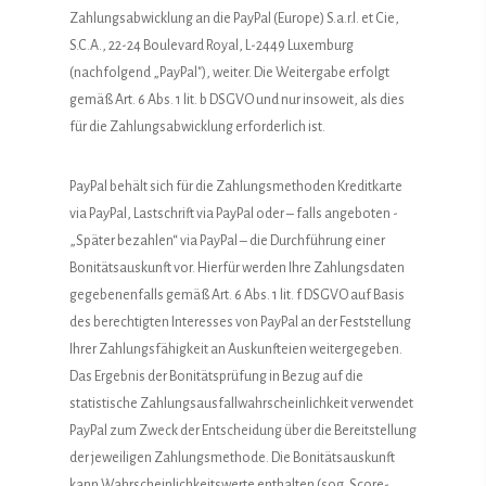
Zahlungsabwicklung an die PayPal (Europe) S.a.r.l. et Cie,
S.C.A., 22-24 Boulevard Royal, L-2449 Luxemburg
(nachfolgend „PayPal"), weiter. Die Weitergabe erfolgt
gemäß Art. 6 Abs. 1 lit. b DSGVO und nur insoweit, als dies
für die Zahlungsabwicklung erforderlich ist.
PayPal behält sich für die Zahlungsmethoden Kreditkarte
via PayPal, Lastschrift via PayPal oder – falls angeboten -
„Später bezahlen“ via PayPal – die Durchführung einer
Bonitätsauskunft vor. Hierfür werden Ihre Zahlungsdaten
gegebenenfalls gemäß Art. 6 Abs. 1 lit. f DSGVO auf Basis
des berechtigten Interesses von PayPal an der Feststellung
Ihrer Zahlungsfähigkeit an Auskunfteien weitergegeben.
Das Ergebnis der Bonitätsprüfung in Bezug auf die
statistische Zahlungsausfallwahrscheinlichkeit verwendet
PayPal zum Zweck der Entscheidung über die Bereitstellung
der jeweiligen Zahlungsmethode. Die Bonitätsauskunft
kann Wahrscheinlichkeitswerte enthalten (sog. Score-