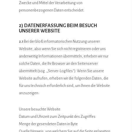
Zwecke und Mittel der Verarbeitung von
personenbezogenen Daten entscheidet.
2) DATENERFASSUNG BEIM BESUCH
UNSERER WEBSITE
2.1
Bei der bloß informatorischen Nutzung unserer
Website, also wenn Sie sich nicht registrieren oder uns
anderweitig Informationen übermitteln, erheben wir nur
solche Daten, die Ihr Browser an den Seitenserver
übermittelt (sog. „Server-Logfiles“). Wenn Sie unsere
Website aufrufen, erheben wir die folgenden Daten, die
für uns technisch erforderlich sind, um Ihnen die Website
anzuzeigen:
Unsere besuchte Website
Datum und Uhrzeit zum Zeitpunkt des Zugriffes
Menge der gesendeten Daten in Byte
Quelle/Verweis, von welchem Sie auf die Seite gelangten