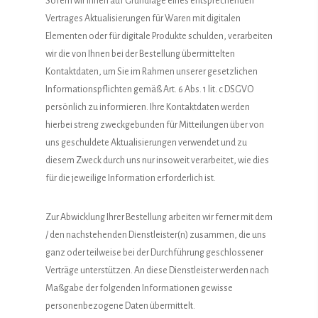
Sofern wir Ihnen auf Grundlage eines entsprechenden
Vertrages Aktualisierungen für Waren mit digitalen
Elementen oder für digitale Produkte schulden, verarbeiten
wir die von Ihnen bei der Bestellung übermittelten
Kontaktdaten, um Sie im Rahmen unserer gesetzlichen
Informationspflichten gemäß Art. 6 Abs. 1 lit. c DSGVO
persönlich zu informieren. Ihre Kontaktdaten werden
hierbei streng zweckgebunden für Mitteilungen über von
uns geschuldete Aktualisierungen verwendet und zu
diesem Zweck durch uns nur insoweit verarbeitet, wie dies
für die jeweilige Information erforderlich ist.
Zur Abwicklung Ihrer Bestellung arbeiten wir ferner mit dem
/ den nachstehenden Dienstleister(n) zusammen, die uns
ganz oder teilweise bei der Durchführung geschlossener
Verträge unterstützen. An diese Dienstleister werden nach
Maßgabe der folgenden Informationen gewisse
personenbezogene Daten übermittelt.