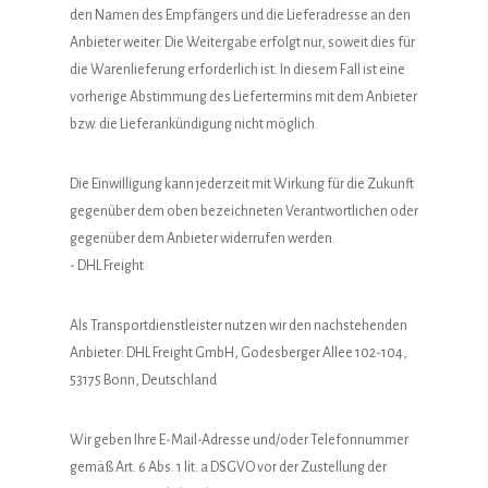
den Namen des Empfängers und die Lieferadresse an den
Anbieter weiter. Die Weitergabe erfolgt nur, soweit dies für
die Warenlieferung erforderlich ist. In diesem Fall ist eine
vorherige Abstimmung des Liefertermins mit dem Anbieter
bzw. die Lieferankündigung nicht möglich.
Die Einwilligung kann jederzeit mit Wirkung für die Zukunft
gegenüber dem oben bezeichneten Verantwortlichen oder
gegenüber dem Anbieter widerrufen werden.
- DHL Freight
Als Transportdienstleister nutzen wir den nachstehenden
Anbieter: DHL Freight GmbH, Godesberger Allee 102-104,
53175 Bonn, Deutschland
Wir geben Ihre E-Mail-Adresse und/oder Telefonnummer
gemäß Art. 6 Abs. 1 lit. a DSGVO vor der Zustellung der