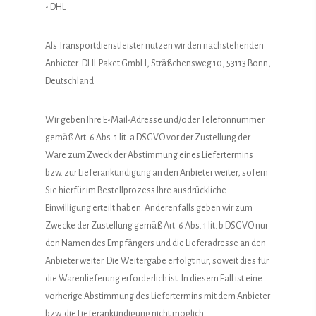
- DHL
Als Transportdienstleister nutzen wir den nachstehenden
Anbieter: DHL Paket GmbH, Sträßchensweg 10, 53113 Bonn,
Deutschland
Wir geben Ihre E-Mail-Adresse und/oder Telefonnummer
gemäß Art. 6 Abs. 1 lit. a DSGVO vor der Zustellung der
Ware zum Zweck der Abstimmung eines Liefertermins
bzw. zur Lieferankündigung an den Anbieter weiter, sofern
Sie hierfür im Bestellprozess Ihre ausdrückliche
Einwilligung erteilt haben. Anderenfalls geben wir zum
Zwecke der Zustellung gemäß Art. 6 Abs. 1 lit. b DSGVO nur
den Namen des Empfängers und die Lieferadresse an den
Anbieter weiter. Die Weitergabe erfolgt nur, soweit dies für
die Warenlieferung erforderlich ist. In diesem Fall ist eine
vorherige Abstimmung des Liefertermins mit dem Anbieter
bzw. die Lieferankündigung nicht möglich.