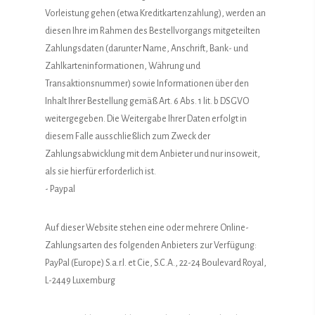
Vorleistung gehen (etwa Kreditkartenzahlung), werden an
diesen Ihre im Rahmen des Bestellvorgangs mitgeteilten
Zahlungsdaten (darunter Name, Anschrift, Bank- und
Zahlkarteninformationen, Währung und
Transaktionsnummer) sowie Informationen über den
Inhalt Ihrer Bestellung gemäß Art. 6 Abs. 1 lit. b DSGVO
weitergegeben. Die Weitergabe Ihrer Daten erfolgt in
diesem Falle ausschließlich zum Zweck der
Zahlungsabwicklung mit dem Anbieter und nur insoweit,
als sie hierfür erforderlich ist.
- Paypal
Auf dieser Website stehen eine oder mehrere Online-
Zahlungsarten des folgenden Anbieters zur Verfügung:
PayPal (Europe) S.a.r.l. et Cie, S.C.A., 22-24 Boulevard Royal,
L-2449 Luxemburg