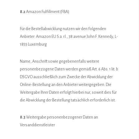
8.2
Amazon Fulfillment (FBA)
Für die Bestellabwicklung nutzen wir den folgenden
Anbieter: Amazon EU S.a. r.l., 38 avenue John F. Kennedy, L-
1855 Luxemburg
Name, Anschrift sowie gegebenenfalls weitere
personenbezogene Daten werden gemäß Art. 6 Abs. 1 lit. b
DSGVO ausschließlich zum Zwecke der Abwicklung der
Online-Bestellung an den Anbieter weitergegeben. Die
Weitergabe Ihrer Daten erfolgt hierbei nur, soweit dies für
die Abwicklung der Bestellung tatsächlich erforderlich ist.
8.3
Weitergabe personenbezogener Daten an
Versanddienstleister