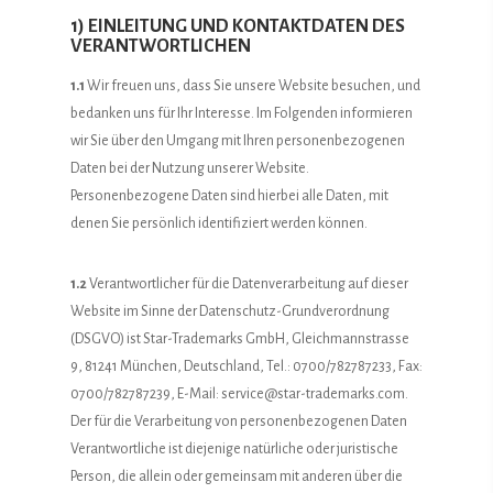
1) EINLEITUNG UND KONTAKTDATEN DES
VERANTWORTLICHEN
1.1
Wir freuen uns, dass Sie unsere Website besuchen, und
bedanken uns für Ihr Interesse. Im Folgenden informieren
wir Sie über den Umgang mit Ihren personenbezogenen
Daten bei der Nutzung unserer Website.
Personenbezogene Daten sind hierbei alle Daten, mit
denen Sie persönlich identifiziert werden können.
1.2
Verantwortlicher für die Datenverarbeitung auf dieser
Website im Sinne der Datenschutz-Grundverordnung
(DSGVO) ist Star-Trademarks GmbH, Gleichmannstrasse
9, 81241 München, Deutschland, Tel.: 0700/782787233, Fax:
0700/782787239, E-Mail: service@star-trademarks.com.
Der für die Verarbeitung von personenbezogenen Daten
Verantwortliche ist diejenige natürliche oder juristische
Person, die allein oder gemeinsam mit anderen über die