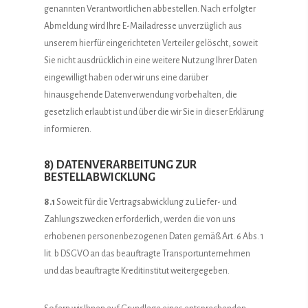
genannten Verantwortlichen abbestellen. Nach erfolgter
Abmeldung wird Ihre E-Mailadresse unverzüglich aus
unserem hierfür eingerichteten Verteiler gelöscht, soweit
Sie nicht ausdrücklich in eine weitere Nutzung Ihrer Daten
eingewilligt haben oder wir uns eine darüber
hinausgehende Datenverwendung vorbehalten, die
gesetzlich erlaubt ist und über die wir Sie in dieser Erklärung
informieren.
8) DATENVERARBEITUNG ZUR
BESTELLABWICKLUNG
8.1
Soweit für die Vertragsabwicklung zu Liefer- und
Zahlungszwecken erforderlich, werden die von uns
erhobenen personenbezogenen Daten gemäß Art. 6 Abs. 1
lit. b DSGVO an das beauftragte Transportunternehmen
und das beauftragte Kreditinstitut weitergegeben.