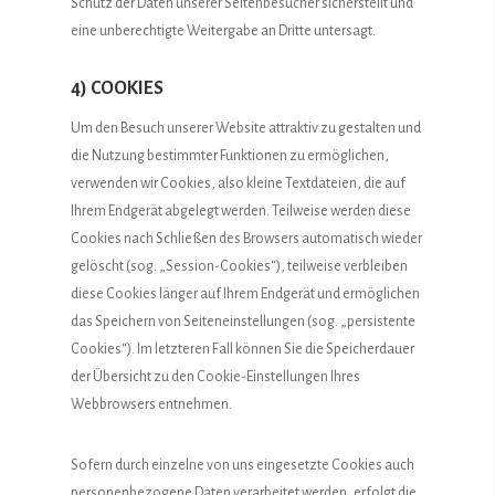
Schutz der Daten unserer Seitenbesucher sicherstellt und
eine unberechtigte Weitergabe an Dritte untersagt.
4) COOKIES
Um den Besuch unserer Website attraktiv zu gestalten und
die Nutzung bestimmter Funktionen zu ermöglichen,
verwenden wir Cookies, also kleine Textdateien, die auf
Ihrem Endgerät abgelegt werden. Teilweise werden diese
Cookies nach Schließen des Browsers automatisch wieder
gelöscht (sog. „Session-Cookies“), teilweise verbleiben
diese Cookies länger auf Ihrem Endgerät und ermöglichen
das Speichern von Seiteneinstellungen (sog. „persistente
Cookies“). Im letzteren Fall können Sie die Speicherdauer
der Übersicht zu den Cookie-Einstellungen Ihres
Webbrowsers entnehmen.
Sofern durch einzelne von uns eingesetzte Cookies auch
personenbezogene Daten verarbeitet werden, erfolgt die