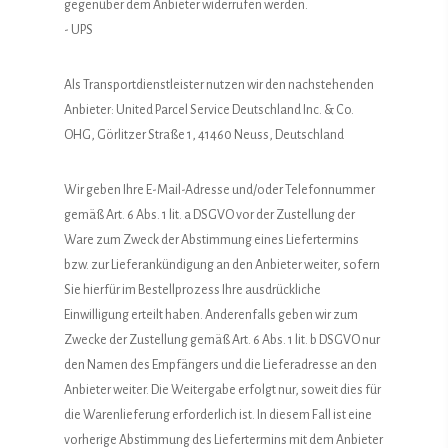
gegenüber dem Anbieter widerrufen werden.
- UPS
Als Transportdienstleister nutzen wir den nachstehenden
Anbieter: United Parcel Service Deutschland Inc. & Co.
OHG, Görlitzer Straße 1, 41460 Neuss, Deutschland
Wir geben Ihre E-Mail-Adresse und/oder Telefonnummer
gemäß Art. 6 Abs. 1 lit. a DSGVO vor der Zustellung der
Ware zum Zweck der Abstimmung eines Liefertermins
bzw. zur Lieferankündigung an den Anbieter weiter, sofern
Sie hierfür im Bestellprozess Ihre ausdrückliche
Einwilligung erteilt haben. Anderenfalls geben wir zum
Zwecke der Zustellung gemäß Art. 6 Abs. 1 lit. b DSGVO nur
den Namen des Empfängers und die Lieferadresse an den
Anbieter weiter. Die Weitergabe erfolgt nur, soweit dies für
die Warenlieferung erforderlich ist. In diesem Fall ist eine
vorherige Abstimmung des Liefertermins mit dem Anbieter