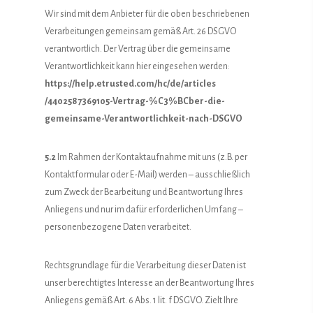
Wir sind mit dem Anbieter für die oben beschriebenen
Verarbeitungen gemeinsam gemäß Art. 26 DSGVO
verantwortlich. Der Vertrag über die gemeinsame
Verantwortlichkeit kann hier eingesehen werden:
https://help.etrusted.com
/hc
/de
/articles
/4402587369105-Vertrag-%C3%BCber-die-
gemeinsame-Verantwortlichkeit-nach-DSGVO
5.2
Im Rahmen der Kontaktaufnahme mit uns (z.B. per
Kontaktformular oder E-Mail) werden – ausschließlich
zum Zweck der Bearbeitung und Beantwortung Ihres
Anliegens und nur im dafür erforderlichen Umfang –
personenbezogene Daten verarbeitet.
Rechtsgrundlage für die Verarbeitung dieser Daten ist
unser berechtigtes Interesse an der Beantwortung Ihres
Anliegens gemäß Art. 6 Abs. 1 lit. f DSGVO. Zielt Ihre