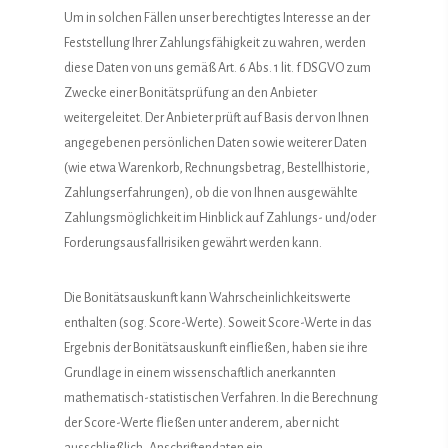
Um in solchen Fällen unser berechtigtes Interesse an der
Feststellung Ihrer Zahlungsfähigkeit zu wahren, werden
diese Daten von uns gemäß Art. 6 Abs. 1 lit. f DSGVO zum
Zwecke einer Bonitätsprüfung an den Anbieter
weitergeleitet. Der Anbieter prüft auf Basis der von Ihnen
angegebenen persönlichen Daten sowie weiterer Daten
(wie etwa Warenkorb, Rechnungsbetrag, Bestellhistorie,
Zahlungserfahrungen), ob die von Ihnen ausgewählte
Zahlungsmöglichkeit im Hinblick auf Zahlungs- und/oder
Forderungsausfallrisiken gewährt werden kann.
Die Bonitätsauskunft kann Wahrscheinlichkeitswerte
enthalten (sog. Score-Werte). Soweit Score-Werte in das
Ergebnis der Bonitätsauskunft einfließen, haben sie ihre
Grundlage in einem wissenschaftlich anerkannten
mathematisch-statistischen Verfahren. In die Berechnung
der Score-Werte fließen unter anderem, aber nicht
ausschließlich, Anschriftendaten ein.