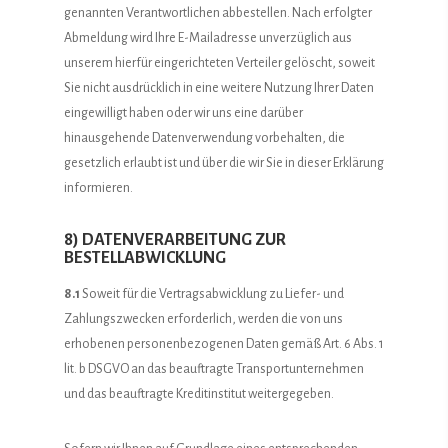
genannten Verantwortlichen abbestellen. Nach erfolgter
Abmeldung wird Ihre E-Mailadresse unverzüglich aus
unserem hierfür eingerichteten Verteiler gelöscht, soweit
Sie nicht ausdrücklich in eine weitere Nutzung Ihrer Daten
eingewilligt haben oder wir uns eine darüber
hinausgehende Datenverwendung vorbehalten, die
gesetzlich erlaubt ist und über die wir Sie in dieser Erklärung
informieren.
8) DATENVERARBEITUNG ZUR
BESTELLABWICKLUNG
8.1
Soweit für die Vertragsabwicklung zu Liefer- und
Zahlungszwecken erforderlich, werden die von uns
erhobenen personenbezogenen Daten gemäß Art. 6 Abs. 1
lit. b DSGVO an das beauftragte Transportunternehmen
und das beauftragte Kreditinstitut weitergegeben.