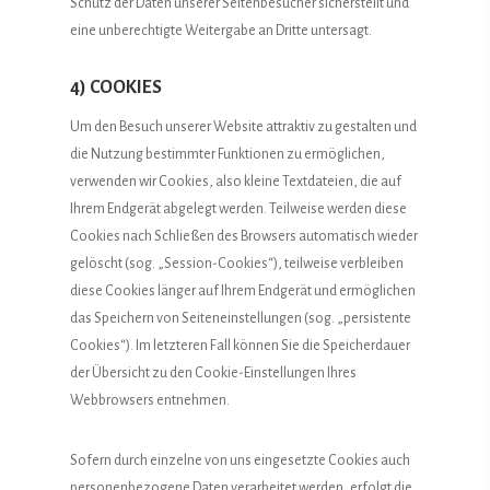
Schutz der Daten unserer Seitenbesucher sicherstellt und
eine unberechtigte Weitergabe an Dritte untersagt.
4) COOKIES
Um den Besuch unserer Website attraktiv zu gestalten und
die Nutzung bestimmter Funktionen zu ermöglichen,
verwenden wir Cookies, also kleine Textdateien, die auf
Ihrem Endgerät abgelegt werden. Teilweise werden diese
Cookies nach Schließen des Browsers automatisch wieder
gelöscht (sog. „Session-Cookies“), teilweise verbleiben
diese Cookies länger auf Ihrem Endgerät und ermöglichen
das Speichern von Seiteneinstellungen (sog. „persistente
Cookies“). Im letzteren Fall können Sie die Speicherdauer
der Übersicht zu den Cookie-Einstellungen Ihres
Webbrowsers entnehmen.
Sofern durch einzelne von uns eingesetzte Cookies auch
personenbezogene Daten verarbeitet werden, erfolgt die