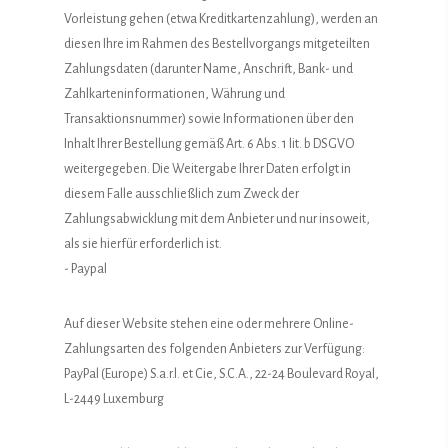
Vorleistung gehen (etwa Kreditkartenzahlung), werden an
diesen Ihre im Rahmen des Bestellvorgangs mitgeteilten
Zahlungsdaten (darunter Name, Anschrift, Bank- und
Zahlkarteninformationen, Währung und
Transaktionsnummer) sowie Informationen über den
Inhalt Ihrer Bestellung gemäß Art. 6 Abs. 1 lit. b DSGVO
weitergegeben. Die Weitergabe Ihrer Daten erfolgt in
diesem Falle ausschließlich zum Zweck der
Zahlungsabwicklung mit dem Anbieter und nur insoweit,
als sie hierfür erforderlich ist.
- Paypal
Auf dieser Website stehen eine oder mehrere Online-
Zahlungsarten des folgenden Anbieters zur Verfügung:
PayPal (Europe) S.a.r.l. et Cie, S.C.A., 22-24 Boulevard Royal,
L-2449 Luxemburg