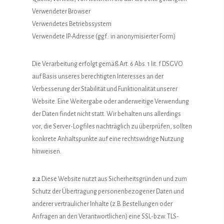
Verwendeter Browser
Verwendetes Betriebssystem
Verwendete IP-Adresse (ggf.: in anonymisierter Form)
Die Verarbeitung erfolgt gemäß Art. 6 Abs. 1 lit. f DSGVO
auf Basis unseres berechtigten Interesses an der
Verbesserung der Stabilität und Funktionalität unserer
Website. Eine Weitergabe oder anderweitige Verwendung
der Daten findet nicht statt. Wir behalten uns allerdings
vor, die Server-Logfiles nachträglich zu überprüfen, sollten
konkrete Anhaltspunkte auf eine rechtswidrige Nutzung
hinweisen.
2.2
Diese Website nutzt aus Sicherheitsgründen und zum
Schutz der Übertragung personenbezogener Daten und
anderer vertraulicher Inhalte (z.B. Bestellungen oder
Anfragen an den Verantwortlichen) eine SSL-bzw. TLS-