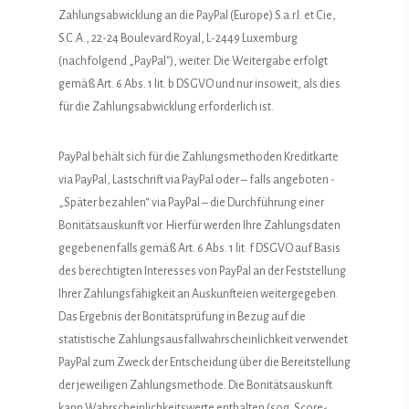
Zahlungsabwicklung an die PayPal (Europe) S.a.r.l. et Cie,
S.C.A., 22-24 Boulevard Royal, L-2449 Luxemburg
(nachfolgend „PayPal"), weiter. Die Weitergabe erfolgt
gemäß Art. 6 Abs. 1 lit. b DSGVO und nur insoweit, als dies
für die Zahlungsabwicklung erforderlich ist.
PayPal behält sich für die Zahlungsmethoden Kreditkarte
via PayPal, Lastschrift via PayPal oder – falls angeboten -
„Später bezahlen“ via PayPal – die Durchführung einer
Bonitätsauskunft vor. Hierfür werden Ihre Zahlungsdaten
gegebenenfalls gemäß Art. 6 Abs. 1 lit. f DSGVO auf Basis
des berechtigten Interesses von PayPal an der Feststellung
Ihrer Zahlungsfähigkeit an Auskunfteien weitergegeben.
Das Ergebnis der Bonitätsprüfung in Bezug auf die
statistische Zahlungsausfallwahrscheinlichkeit verwendet
PayPal zum Zweck der Entscheidung über die Bereitstellung
der jeweiligen Zahlungsmethode. Die Bonitätsauskunft
kann Wahrscheinlichkeitswerte enthalten (sog. Score-