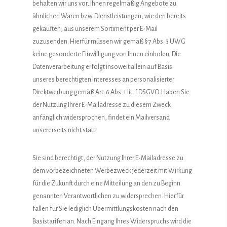
behalten wir uns vor, Ihnen regelmäßig Angebote zu
ähnlichen Waren bzw. Dienstleistungen, wie den bereits
gekauften, aus unserem Sortiment per E-Mail
zuzusenden. Hierfür müssen wir gemäß § 7 Abs. 3 UWG
keine gesonderte Einwilligung von Ihnen einholen. Die
Datenverarbeitung erfolgt insoweit allein auf Basis
unseres berechtigten Interesses an personalisierter
Direktwerbung gemäß Art. 6 Abs. 1 lit. f DSGVO. Haben Sie
der Nutzung Ihrer E-Mailadresse zu diesem Zweck
anfänglich widersprochen, findet ein Mailversand
unsererseits nicht statt.
Sie sind berechtigt, der Nutzung Ihrer E-Mailadresse zu
dem vorbezeichneten Werbezweck jederzeit mit Wirkung
für die Zukunft durch eine Mitteilung an den zu Beginn
genannten Verantwortlichen zu widersprechen. Hierfür
fallen für Sie lediglich Übermittlungskosten nach den
Basistarifen an. Nach Eingang Ihres Widerspruchs wird die