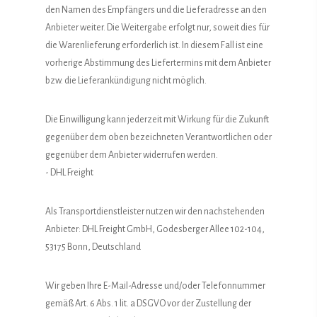
den Namen des Empfängers und die Lieferadresse an den
Anbieter weiter. Die Weitergabe erfolgt nur, soweit dies für
die Warenlieferung erforderlich ist. In diesem Fall ist eine
vorherige Abstimmung des Liefertermins mit dem Anbieter
bzw. die Lieferankündigung nicht möglich.
Die Einwilligung kann jederzeit mit Wirkung für die Zukunft
gegenüber dem oben bezeichneten Verantwortlichen oder
gegenüber dem Anbieter widerrufen werden.
- DHL Freight
Als Transportdienstleister nutzen wir den nachstehenden
Anbieter: DHL Freight GmbH, Godesberger Allee 102-104,
53175 Bonn, Deutschland
Wir geben Ihre E-Mail-Adresse und/oder Telefonnummer
gemäß Art. 6 Abs. 1 lit. a DSGVO vor der Zustellung der