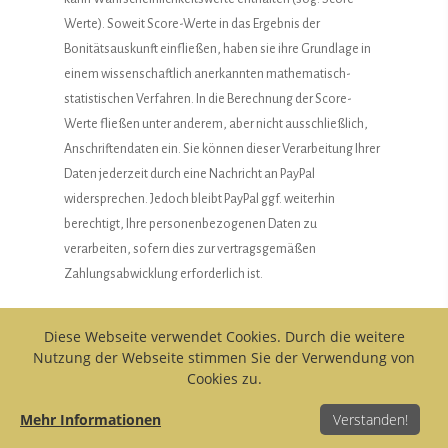
Werte). Soweit Score-Werte in das Ergebnis der
Bonitätsauskunft einfließen, haben sie ihre Grundlage in
einem wissenschaftlich anerkannten mathematisch-
statistischen Verfahren. In die Berechnung der Score-
Werte fließen unter anderem, aber nicht ausschließlich,
Anschriftendaten ein. Sie können dieser Verarbeitung Ihrer
Daten jederzeit durch eine Nachricht an PayPal
widersprechen. Jedoch bleibt PayPal ggf. weiterhin
berechtigt, Ihre personenbezogenen Daten zu
verarbeiten, sofern dies zur vertragsgemäßen
Zahlungsabwicklung erforderlich ist.
Bei Verfügbarkeit und Auswahl der PayPal-Zahlungsart
Diese Webseite verwendet Cookies. Durch die weitere
„Rechnungskauf“ werden Ihre Zahlungsdaten zur
Nutzung der Webseite stimmen Sie der Verwendung von
Cookies zu.
Vorbereitung der Zahlung zunächst an PayPal übermittelt,
woraufhin PayPal diese zur Durchführung der Zahlung an
Mehr Informationen
Verstanden!
die Ratepay GmbH, Franklinstraße 28-29, 10587 Berlin