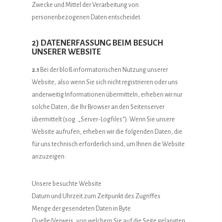
Zwecke und Mittel der Verarbeitung von
personenbezogenen Daten entscheidet.
2) DATENERFASSUNG BEIM BESUCH
UNSERER WEBSITE
2.1
Bei der bloß informatorischen Nutzung unserer
Website, also wenn Sie sich nicht registrieren oder uns
anderweitig Informationen übermitteln, erheben wir nur
solche Daten, die Ihr Browser an den Seitenserver
übermittelt (sog. „Server-Logfiles“). Wenn Sie unsere
Website aufrufen, erheben wir die folgenden Daten, die
für uns technisch erforderlich sind, um Ihnen die Website
anzuzeigen:
Unsere besuchte Website
Datum und Uhrzeit zum Zeitpunkt des Zugriffes
Menge der gesendeten Daten in Byte
Quelle/Verweis, von welchem Sie auf die Seite gelangten