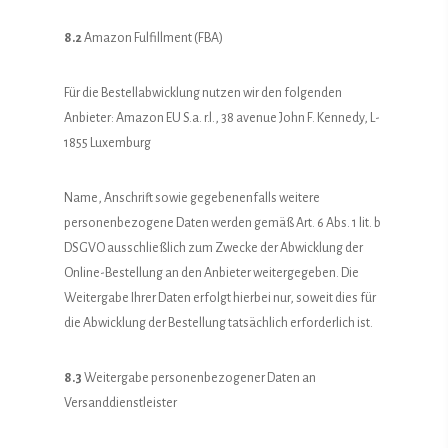
8.2
Amazon Fulfillment (FBA)
Für die Bestellabwicklung nutzen wir den folgenden
Anbieter: Amazon EU S.a. r.l., 38 avenue John F. Kennedy, L-
1855 Luxemburg
Name, Anschrift sowie gegebenenfalls weitere
personenbezogene Daten werden gemäß Art. 6 Abs. 1 lit. b
DSGVO ausschließlich zum Zwecke der Abwicklung der
Online-Bestellung an den Anbieter weitergegeben. Die
Weitergabe Ihrer Daten erfolgt hierbei nur, soweit dies für
die Abwicklung der Bestellung tatsächlich erforderlich ist.
8.3
Weitergabe personenbezogener Daten an
Versanddienstleister