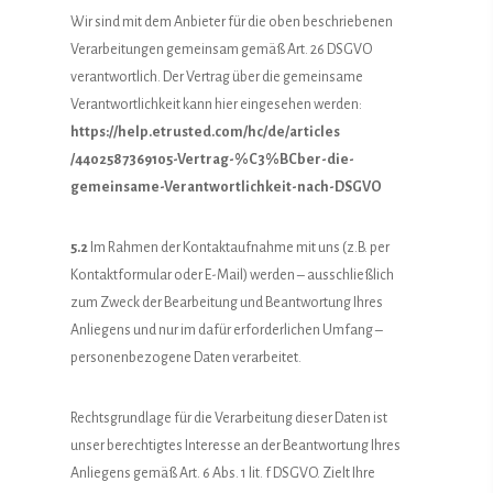
Wir sind mit dem Anbieter für die oben beschriebenen
Verarbeitungen gemeinsam gemäß Art. 26 DSGVO
verantwortlich. Der Vertrag über die gemeinsame
Verantwortlichkeit kann hier eingesehen werden:
https://help.etrusted.com
/hc
/de
/articles
/4402587369105-Vertrag-%C3%BCber-die-
gemeinsame-Verantwortlichkeit-nach-DSGVO
5.2
Im Rahmen der Kontaktaufnahme mit uns (z.B. per
Kontaktformular oder E-Mail) werden – ausschließlich
zum Zweck der Bearbeitung und Beantwortung Ihres
Anliegens und nur im dafür erforderlichen Umfang –
personenbezogene Daten verarbeitet.
Rechtsgrundlage für die Verarbeitung dieser Daten ist
unser berechtigtes Interesse an der Beantwortung Ihres
Anliegens gemäß Art. 6 Abs. 1 lit. f DSGVO. Zielt Ihre