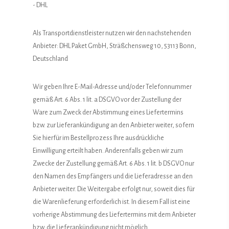
- DHL
Als Transportdienstleister nutzen wir den nachstehenden
Anbieter: DHL Paket GmbH, Sträßchensweg 10, 53113 Bonn,
Deutschland
Wir geben Ihre E-Mail-Adresse und/oder Telefonnummer
gemäß Art. 6 Abs. 1 lit. a DSGVO vor der Zustellung der
Ware zum Zweck der Abstimmung eines Liefertermins
bzw. zur Lieferankündigung an den Anbieter weiter, sofern
Sie hierfür im Bestellprozess Ihre ausdrückliche
Einwilligung erteilt haben. Anderenfalls geben wir zum
Zwecke der Zustellung gemäß Art. 6 Abs. 1 lit. b DSGVO nur
den Namen des Empfängers und die Lieferadresse an den
Anbieter weiter. Die Weitergabe erfolgt nur, soweit dies für
die Warenlieferung erforderlich ist. In diesem Fall ist eine
vorherige Abstimmung des Liefertermins mit dem Anbieter
bzw. die Lieferankündigung nicht möglich.