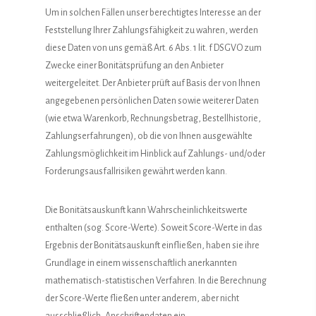
Um in solchen Fällen unser berechtigtes Interesse an der
Feststellung Ihrer Zahlungsfähigkeit zu wahren, werden
diese Daten von uns gemäß Art. 6 Abs. 1 lit. f DSGVO zum
Zwecke einer Bonitätsprüfung an den Anbieter
weitergeleitet. Der Anbieter prüft auf Basis der von Ihnen
angegebenen persönlichen Daten sowie weiterer Daten
(wie etwa Warenkorb, Rechnungsbetrag, Bestellhistorie,
Zahlungserfahrungen), ob die von Ihnen ausgewählte
Zahlungsmöglichkeit im Hinblick auf Zahlungs- und/oder
Forderungsausfallrisiken gewährt werden kann.
Die Bonitätsauskunft kann Wahrscheinlichkeitswerte
enthalten (sog. Score-Werte). Soweit Score-Werte in das
Ergebnis der Bonitätsauskunft einfließen, haben sie ihre
Grundlage in einem wissenschaftlich anerkannten
mathematisch-statistischen Verfahren. In die Berechnung
der Score-Werte fließen unter anderem, aber nicht
ausschließlich, Anschriftendaten ein.