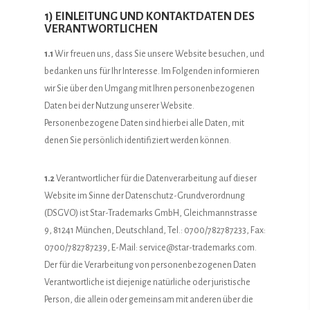
1) EINLEITUNG UND KONTAKTDATEN DES
VERANTWORTLICHEN
1.1
Wir freuen uns, dass Sie unsere Website besuchen, und
bedanken uns für Ihr Interesse. Im Folgenden informieren
wir Sie über den Umgang mit Ihren personenbezogenen
Daten bei der Nutzung unserer Website.
Personenbezogene Daten sind hierbei alle Daten, mit
denen Sie persönlich identifiziert werden können.
1.2
Verantwortlicher für die Datenverarbeitung auf dieser
Website im Sinne der Datenschutz-Grundverordnung
(DSGVO) ist Star-Trademarks GmbH, Gleichmannstrasse
9, 81241 München, Deutschland, Tel.: 0700/782787233, Fax:
0700/782787239, E-Mail: service@star-trademarks.com.
Der für die Verarbeitung von personenbezogenen Daten
Verantwortliche ist diejenige natürliche oder juristische
Person, die allein oder gemeinsam mit anderen über die