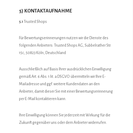
5) KONTAKTAUFNAHME
5.1
Trusted Shops
Für Bewertungserinnerungen nutzen wir die Dienste des
folgenden Anbieters: Trusted Shops AG, Subbelrather Str.
15c, 50823 Köln, Deutschland
Ausschließlich auf Basis Ihrer ausdrücklichen Einwilligung
gemäß Art. 6 Abs. 1 lit. a DSGVO übermitteln wir Ihre E-
Mailadresse und ggf. weitere Kundendaten an den
Anbieter, damit dieser Sie mit einer Bewertungserinnerung
per E-Mail kontaktieren kann.
Ihre Einwilligung können Sie jederzeit mit Wirkung für die
Zukunft gegenüber uns oder dem Anbieter widerrufen.