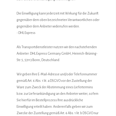
Die Einwilligung kann jederzeit mit Wirkung für die Zukunft
gegenüber dem oben bezeichneten Verantwortlichen oder
gegenüber dem Anbieter widerrufen werden.
- DHL Express
Als Transportdienstleister nutzen wir den nachstehenden
Anbieter: DHL Express Germany GmbH, Heinrich-Brüning-
Str. 5, 53113 Bonn, Deutschland
Wir geben Ihre E-Mail-Adresse und/oder Telefonnummer
gemäß Art. 6 Abs. 1 lit. a DSGVO vor der Zustellung der
Ware zum Zweck der Abstimmung eines Liefertermins
bzw. zur Lieferankündigung an den Anbieter weiter, sofern
Sie hierfür im Bestellprozess Ihre ausdrückliche
Einwilligung erteilt haben. Anderenfalls geben wir zum
Zwecke der Zustellung gemäß Art. 6 Abs. 1 lit. b DSGVO nur