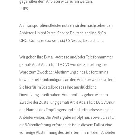
gegenüber dem Anbieter widerrufen werden.
- UPS
Als Transportdienstleister nutzen wir den nachstehenden
Anbieter: United Parcel Service Deutschland Inc. & Co.
OHG, Görlitzer Straße 1, 41460 Neuss, Deutschland
Wir geben Ihre E-Mail-Adresse und/oder Telefonnummer
gemäß Art. 6 Abs. 1 lit. a DSGVO vor der Zustellung der
Ware zum Zweck der Abstimmung eines Liefertermins
bzw. zur Lieferankündigung an den Anbieter weiter, sofern
Sie hierfür im Bestellprozess Ihre ausdrückliche
Einwilligung erteilt haben. Anderenfalls geben wir zum
Zwecke der Zustellung gemäß Art. 6 Abs. 1 lit. b DSGVO nur
den Namen des Empfängers und die Lieferadresse an den
Anbieter weiter. Die Weitergabe erfolgt nur, soweit dies für
die Warenlieferung erforderlich ist. In diesem Fall ist eine
vorherige Abstimmung des Liefertermins mit dem Anbieter