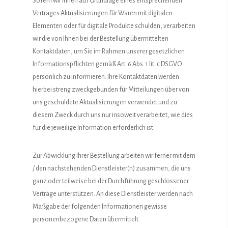
Sofern wir Ihnen auf Grundlage eines entsprechenden
Vertrages Aktualisierungen für Waren mit digitalen
Elementen oder für digitale Produkte schulden, verarbeiten
wir die von Ihnen bei der Bestellung übermittelten
Kontaktdaten, um Sie im Rahmen unserer gesetzlichen
Informationspflichten gemäß Art. 6 Abs. 1 lit. c DSGVO
persönlich zu informieren. Ihre Kontaktdaten werden
hierbei streng zweckgebunden für Mitteilungen über von
uns geschuldete Aktualisierungen verwendet und zu
diesem Zweck durch uns nur insoweit verarbeitet, wie dies
für die jeweilige Information erforderlich ist.
Zur Abwicklung Ihrer Bestellung arbeiten wir ferner mit dem
/ den nachstehenden Dienstleister(n) zusammen, die uns
ganz oder teilweise bei der Durchführung geschlossener
Verträge unterstützen. An diese Dienstleister werden nach
Maßgabe der folgenden Informationen gewisse
personenbezogene Daten übermittelt.