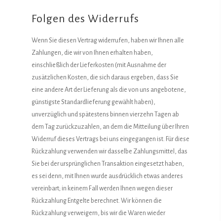
Folgen des Widerrufs
Wenn Sie diesen Vertrag widerrufen, haben wir Ihnen alle
Zahlungen, die wir von Ihnen erhalten haben,
einschließlich der Lieferkosten (mit Ausnahme der
zusätzlichen Kosten, die sich daraus ergeben, dass Sie
eine andere Art der Lieferung als die von uns angebotene,
günstigste Standardlieferung gewählt haben),
unverzüglich und spätestens binnen vierzehn Tagen ab
dem Tag zurückzuzahlen, an dem die Mitteilung über Ihren
Widerruf dieses Vertrags bei uns eingegangen ist. Für diese
Rückzahlung verwenden wir dasselbe Zahlungsmittel, das
Sie bei der ursprünglichen Transaktion eingesetzt haben,
es sei denn, mit Ihnen wurde ausdrücklich etwas anderes
vereinbart; in keinem Fall werden Ihnen wegen dieser
Rückzahlung Entgelte berechnet. Wir können die
Rückzahlung verweigern, bis wir die Waren wieder