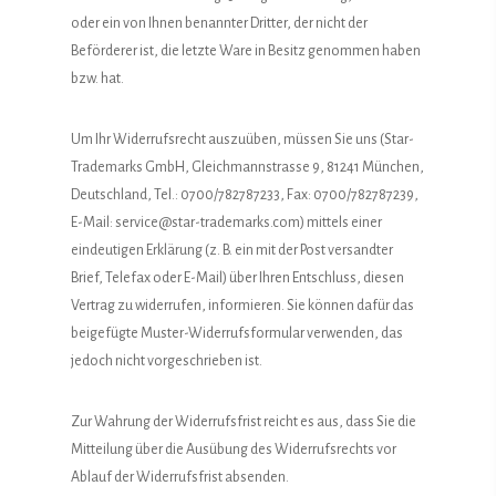
oder ein von Ihnen benannter Dritter, der nicht der
Beförderer ist, die letzte Ware in Besitz genommen haben
bzw. hat.
Um Ihr Widerrufsrecht auszuüben, müssen Sie uns (Star-
Trademarks GmbH, Gleichmannstrasse 9, 81241 München,
Deutschland, Tel.: 0700/782787233, Fax: 0700/782787239,
E-Mail: service@star-trademarks.com) mittels einer
eindeutigen Erklärung (z. B. ein mit der Post versandter
Brief, Telefax oder E-Mail) über Ihren Entschluss, diesen
Vertrag zu widerrufen, informieren. Sie können dafür das
beigefügte Muster-Widerrufsformular verwenden, das
jedoch nicht vorgeschrieben ist.
Zur Wahrung der Widerrufsfrist reicht es aus, dass Sie die
Mitteilung über die Ausübung des Widerrufsrechts vor
Ablauf der Widerrufsfrist absenden.