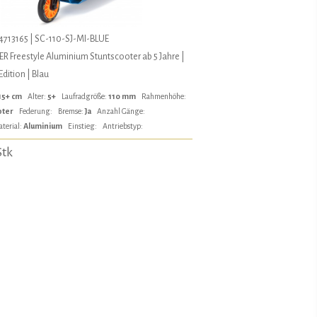
4713165 | SC-110-SJ-MI-BLUE
 Freestyle Aluminium Stuntscooter ab 5 Jahre |
dition | Blau
15+ cm
Alter:
5+
Laufradgröße:
110 mm
Rahmenhöhe:
oter
Federung:
Bremse:
Ja
Anzahl Gänge:
terial:
Aluminium
Einstieg:
Antriebstyp:
Stk