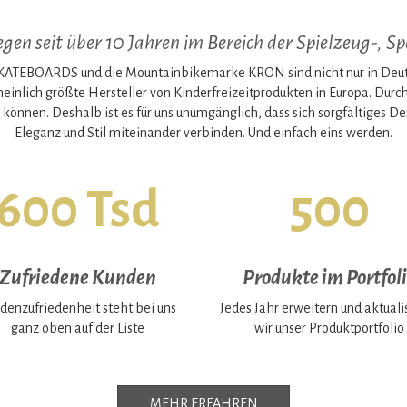
en seit über 10 Jahren im Bereich der Spielzeug-, Spo
EBOARDS und die Mountainbikemarke KRON sind nicht nur in Deutsch
heinlich größte Hersteller von Kinderfreizeitprodukten in Europa. Dur
 können. Deshalb ist es für uns unumgänglich, dass sich sorgfältiges 
Eleganz und Stil miteinander verbinden. Und einfach eins werden.
600 Tsd
500
Zufriedene Kunden
Produkte im Portfol
denzufriedenheit steht bei uns
Jedes Jahr erweitern und aktuali
ganz oben auf der Liste
wir unser Produktportfolio
MEHR ERFAHREN