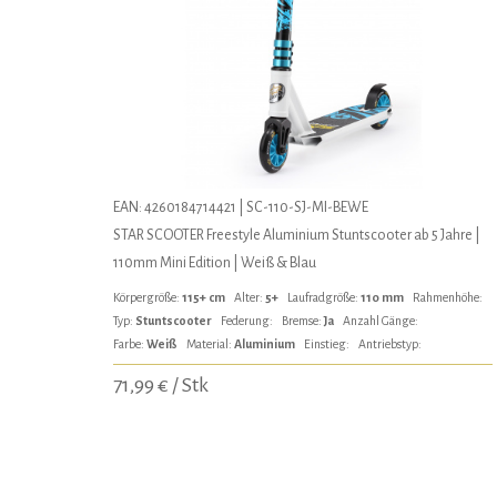
EAN: 4260184714421 | SC-110-SJ-MI-BEWE
STAR SCOOTER Freestyle Aluminium Stuntscooter ab 5 Jahre |
110mm Mini Edition | Weiß & Blau
Körpergröße:
115+ cm
Alter:
5+
Laufradgröße:
110 mm
Rahmenhöhe:
Typ:
Stuntscooter
Federung:
Bremse:
Ja
Anzahl Gänge:
Farbe:
Weiß
Material:
Aluminium
Einstieg:
Antriebstyp:
71,99 € / Stk