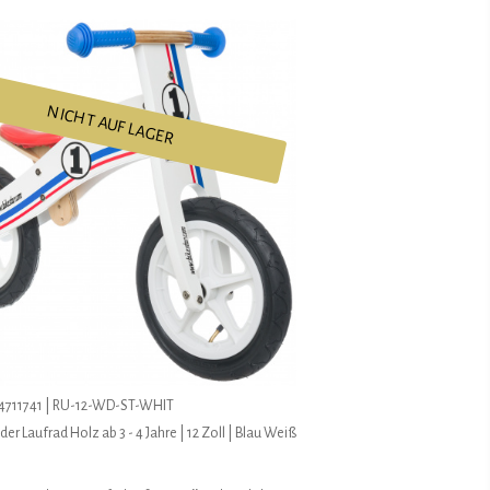
NICHT AUF LAGER
4711741 | RU-12-WD-ST-WHIT
er Laufrad Holz ab 3 - 4 Jahre | 12 Zoll | Blau Weiß