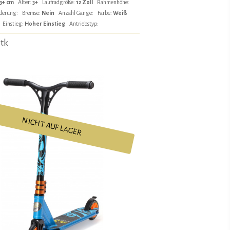
3+ cm
Alter:
3+
Laufradgröße:
12 Zoll
Rahmenhöhe:
derung:
Bremse:
Nein
Anzahl Gänge:
Farbe:
Weiß
Einstieg:
Hoher Einstieg
Antriebstyp:
Stk
NICHT AUF LAGER