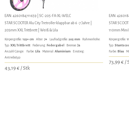
EAN: 4260184711659 | SC-205-FA-XL-WELC
EAN: 426018
STAR SCOOTER Alu City Tretroller klappbar ab 6 -7 Jahre |
STAR SCOOTER
205mm XXL Trittbrett | Weiß & Lila
110mm Mini E
Körpergröße:
125+ cm
Alter:
7+
Laufradgröße:
205 mm
Rahmenhöhe:
Körpergröße:
1
Typ:
XXL Trittbrett
Federung:
Federgabel
Bremse:
Ja
Typ:
Stuntsco
Anzahl Gänge:
Farbe:
Lila
Material:
Aluminium
Einstieg:
Farbe:
Blau
Ma
Antriebstyp:
73,99 € / 
43,19 € / Stk