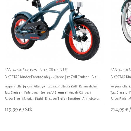
EAN: 4260184711925 | BI-12-CR-02-BLUE
EAN: 4260184
BIKESTAR Kinder Fahrrad ab 3 - 4 Jahre | 12 Zoll Cruiser | Blau
BIKESTAR Kind
Körpergröße:
95 cm
Alter:
3+
Laufradgröße:
12 Zoll
Rahmenhöhe:
Körpergröße:
1
Typ:
Cruiser
Federung:
Bremse:
V-Bremse
Anzahl Gänge:
1
Typ:
Classic
F
Farbe:
Blau
Material:
Stahl
Einstieg:
Tiefer Einstieg
Antriebstyp:
Farbe:
Pink
M
119,99 € / Stk
214,99 € /