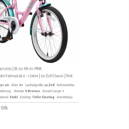
712595 | BI-20-KK-01-PINK
er Fahrrad ab 6 - 7 Jahre | 20 Zoll Classic | Pink
25+ cm
Alter:
6+
Laufradgröße:
20 Zoll
Rahmenhöhe:
ederung:
Bremse:
V-Bremse
Anzahl Gänge:
1
aterial:
Stahl
Einstieg:
Tiefer Einstieg
Antriebstyp:
 Stk