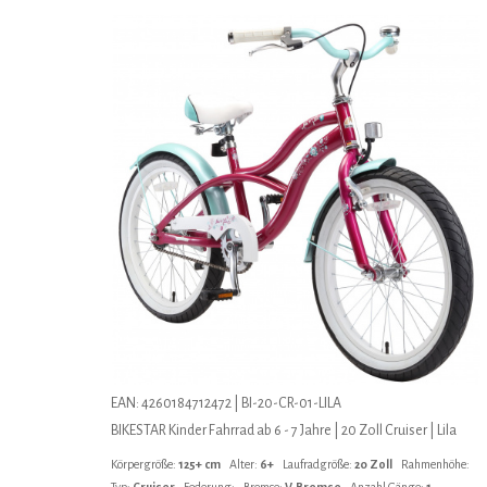
EAN: 4260184712472 | BI-20-CR-01-LILA
BIKESTAR Kinder Fahrrad ab 6 - 7 Jahre | 20 Zoll Cruiser | Lila
Körpergröße:
125+ cm
Alter:
6+
Laufradgröße:
20 Zoll
Rahmenhöhe:
Typ:
Cruiser
Federung:
Bremse:
V-Bremse
Anzahl Gänge:
1