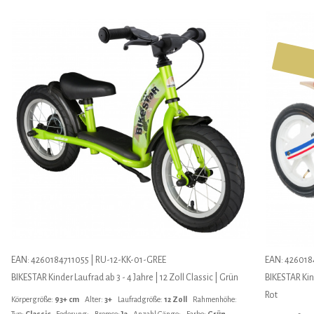
EAN: 4260184711055 | RU-12-KK-01-GREE
EAN: 426018
BIKESTAR Kinder Laufrad ab 3 - 4 Jahre | 12 Zoll Classic | Grün
BIKESTAR Kind
Rot
Körpergröße:
93+ cm
Alter:
3+
Laufradgröße:
12 Zoll
Rahmenhöhe:
Typ:
Classic
Federung:
Bremse:
Ja
Anzahl Gänge:
Farbe:
Grün