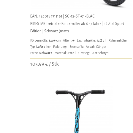
EAN: 4260184711161 | SC-12-ST-01-BLAC
BIKESTAR Tretroller Kinderroller ab 6 - 7 Jahre | 12 Zoll Sport
Edition | Schwarz (matt)
Körpergröße:
120+ cm
Alter:
7+
Laufradgröße:
12 Zoll
Rahmenhöhe:
Typ:
Luftroller
Federung:
Bremse:
Ja
Anzahl Gänge:
Farbe:
Schwarz
Material:
Stahl
Einstieg:
Antriebstyp:
105,99 € / Stk