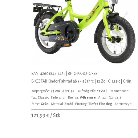
EAN: 4260184711451 | BI-12-KK-02-GREE
BIKESTAR Kinder Fahrrad ab 3 - 4 Jahre | 12 Zoll Classic | Grün
Körpergröße:
95 cm
Alter:
3+
Laufradgröße:
12 Zoll
Rahmenhöhe:
Typ:
Classic
Federung:
Bremse:
V-Bremse
Anzahl Gänge:
1
Farbe:
Grün
Material:
Stahl
Einstieg:
Tiefer Einstieg
Antriebstyp:
121,99 € / Stk